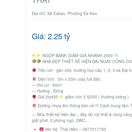
Địa chỉ: Xã Eakao, Phường Ea Kao
Giá: 2.25 tỷ
NGỘP BANK GIẢM GIÁ NHANH 200tr !!!
NHÀ ĐẸP THIẾT KẾ HIỆN ĐẠI NGAY CỔNG CH
Tiện ích : gần chợ, trường học cấp 1, 2, 3 và Đ
Diện tích : 5m x 33m (xây full đất)
— thổ cư : 60m²
— Hướng : Đông
Giá 2ty450
giảm còn 2 tỷ250 ( thương lượng )
Đường nhựa 8m thông bàn cờ !!! Cách trung tâm T
— Nhà thiết kế hiện đại – đầy đủ nội thất & công năng
giặt phơi, 3 phòng ngủ, 2WC…
liên hệ: Thái Hiền – 0877017750