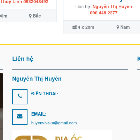
:
Thùy Linh 0932048492
Liên hệ:
Nguyễn Thị Huyền
090.448.2277
 90m
Bắc
4 x 20m
Nam
Liên hệ
Nguyễn Thị Huyền
ĐIỆN THOẠI:
EMAIL:
huyenviveka@gmail.com