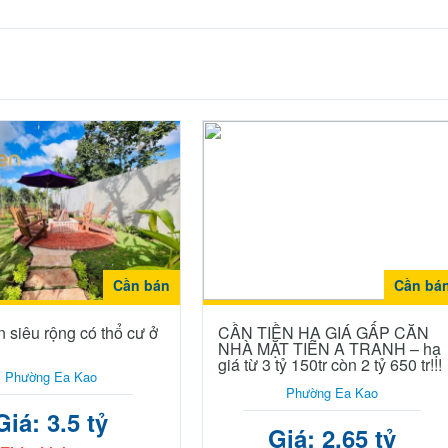
Cần bán
Cần bá
 siêu rộng có thổ cư ở
CẦN TIỀN HẠ GIÁ GẤP CĂN
NHÀ MẶT TIỀN A TRANH – hạ
giá từ 3 tỷ 150tr còn 2 tỷ 650 tr!!!
Phường Ea Kao
Phường Ea Kao
Giá: 3.5 tỷ
Giá: 2.65 tỷ