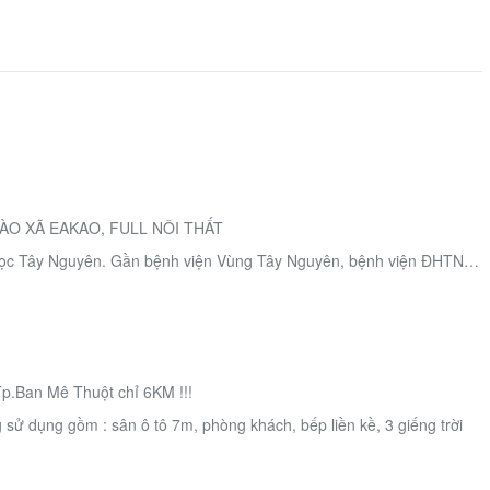
ÀO XÃ EAKAO, FULL NÔI THẤT
ại học Tây Nguyên. Gần bệnh viện Vùng Tây Nguyên, bệnh viện ĐHTN…
p.Ban Mê Thuột chỉ 6KM !!!
 sử dụng gồm : sân ô tô 7m, phòng khách, bếp liền kề, 3 giếng trời