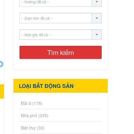
LOẠI BẤT ĐỘNG SẢN
Đất ở
(178)
Nhà phố
(335)
Biệt thự
(33)