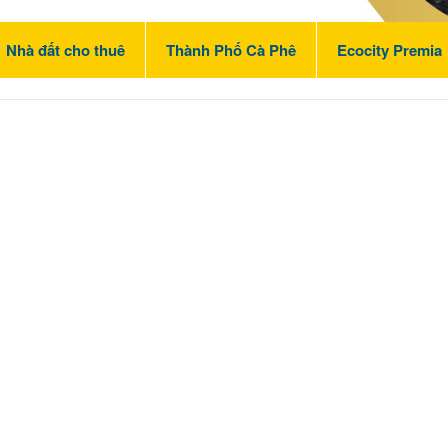
Nhà đất cho thuê
Thành Phố Cà Phê
Ecocity Premia