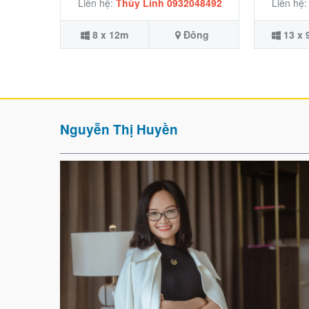
Liên hệ:
Thùy Linh 0932048492
Liên hệ
8 x 12m
Đông
13 x
Nguyễn Thị Huyền