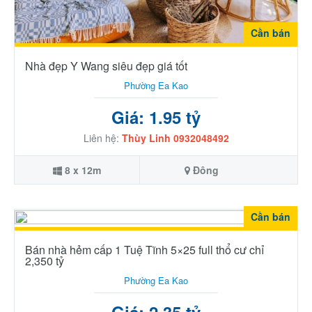
Cần bán
Nhà đẹp Y Wang siêu đẹp giá tốt
Phường Ea Kao
Giá: 1.95 tỷ
Liên hệ:
Thùy Linh 0932048492
8 x 12m
Đông
Cần bán
Bán nhà hẻm cấp 1 Tuệ Tĩnh 5×25 full thổ cư chỉ
2,350 tỷ
Phường Ea Kao
Giá: 2.35 tỷ