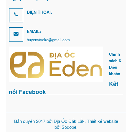
ĐIỆN THOẠI:
EMAIL:
huyenviveka@gmail.com
Chính
sách &
Điều
khoản
Kết
nối Facebook
Bản quyền 2017 bởi
Địa Ốc Đắk Lắk
. Thiết kế website
bởi
Sodobe
.