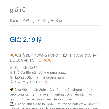
Thành Phố Cà Phê
giá rẻ
Ecocity Premia
Địa chỉ: Y Wang , Phường Ea Kao
Liên hệ
Giá: 2.19 tỷ
NHÀ ĐẸP Y WANG RỘNG THÊNH THANG GIÁ HẠT
DẺ QUÁ ANH CHỊ ƠI
®️ Diện tích : 6x30m
®️ Thổ Cư Bìa sẵn công chứng ngay.
®️ Hướng : Bắc mát mẻ quanh năm
Giá : 2Tỷ 190Triệu
Nhà Gồm : sân 2oto – 3 phòng ngủ , phòng khách +
bếp rộng rãi – 2 nhà vệ sinh, giếng trời + tiểu cảnh ko
gian thư giãn ăn nhậu view Đẹp sân sau
Đường nhựa ô tô né nhau 8m, thông bàn cờ – Dân cư
liền kề và mọi tiện ích rất gần thuận tiện cho mọi nhu cầu