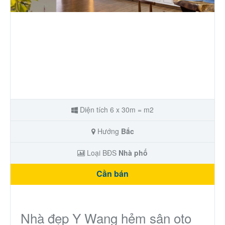
Nhà phố
Biệt thự
Chung cư
Trang trại – Kho – Xưởng
Diện tích 6 x 30m = m2
Thành Phố Cà Phê
Hướng
Bắc
Ecocity Premia
Loại BĐS
Nhà phố
Cần bán
Loại BĐS khác
Nhà đất cho thuê
Nhà đẹp Y Wang hẻm sân oto