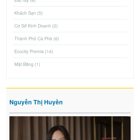
Khách Sạn
(5)
Cơ Sở Kinh Doanh
(2)
Thành Phố Cà Phê
(6)
Ecocity Premia
(14)
Mặt Bằng
(1)
Nguyễn Thị Huyền