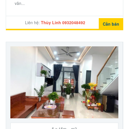
văn...
Liên hệ:
Thùy Linh 0932048492
Cần bán
5 x 15m = m2