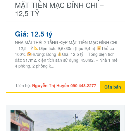
MẶT TIỀN MẠC ĐĨNH CHI –
12,5 TỶ
Giá: 12.5 tỷ
NHÀ MÁI THÁI 2 TẦNG ĐẸP MẶT TIỀN MẠC ĐĨNH CHI
– 12,5 TỶ
Diện tích: 9,6x30m (hậu 9,4m)
Thổ cư:
100%
Hướng: Đông
Giá: 12,5 tỷ – Tổng diện tích
đất: 317m2, diện tích sàn sử dụng: 450m2. – Nhà 1 mê
4 phòng, 2 phòng k...
Liên hệ:
Nguyễn Thị Huyền 090.448.2277
Cần bán