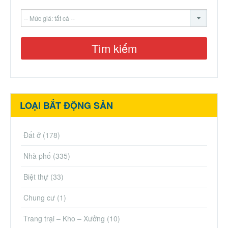
LOẠI BẤT ĐỘNG SẢN
Đất ở
(178)
Nhà phố
(335)
Biệt thự
(33)
Chung cư
(1)
Trang trại – Kho – Xưởng
(10)