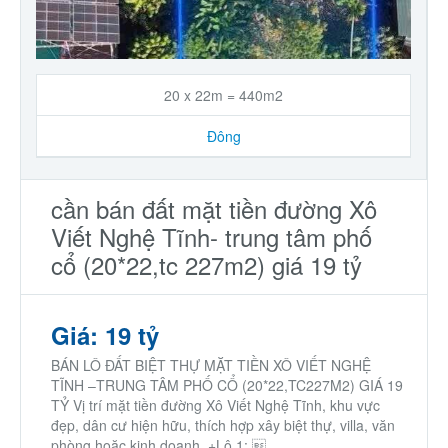
Nhà phố
Biệt thự
20 x 22m = 440m2
Chung cư
Đông
Trang trại – Kho – Xưởng
cần bán đất mặt tiền đường Xô
Viết Nghệ Tĩnh- trung tâm phố
Thành Phố Cà Phê
cổ (20*22,tc 227m2) giá 19 tỷ
Ecocity Premia
Giá: 19 tỷ
Loại BĐS khác
BÁN LÔ ĐẤT BIỆT THỰ MẶT TIỀN XÔ VIẾT NGHỆ
TĨNH –TRUNG TÂM PHỐ CỔ (20*22,TC227M2) GIÁ 19
TỶ Vị trí mặt tiền đường Xô Viết Nghệ Tĩnh, khu vực
Nhà đất cho thuê
đẹp, dân cư hiện hữu, thích hợp xây biệt thự, villa, văn
phòng hoặc kinh doanh. +Lô 1: ...