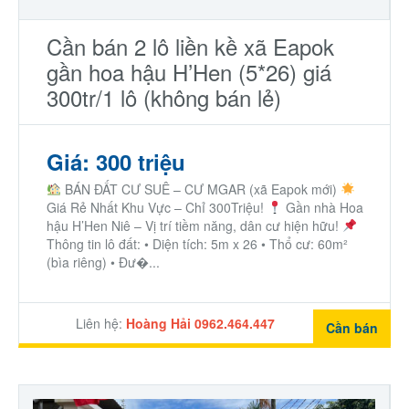
Cần bán 2 lô liền kề xã Eapok
gần hoa hậu H’Hen (5*26) giá
300tr/1 lô (không bán lẻ)
Giá: 300 triệu
BÁN ĐẤT CƯ SUÊ – CƯ MGAR (xã Eapok mới)
Giá Rẻ Nhất Khu Vực – Chỉ 300Triệu!
Gần nhà Hoa
hậu H’Hen Niê – Vị trí tiềm năng, dân cư hiện hữu!
Thông tin lô đất: • Diện tích: 5m x 26 • Thổ cư: 60m²
(bìa riêng) • Đư�...
Liên hệ:
Hoàng Hải 0962.464.447
Cần bán