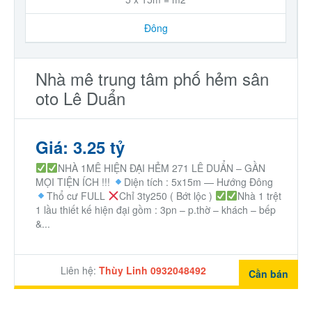
Đông
Nhà mê trung tâm phố hẻm sân
oto Lê Duẩn
Giá: 3.25 tỷ
NHÀ 1MÊ HIỆN ĐẠI HẺM 271 LÊ DUẨN – GẦN
MỌI TIỆN ÍCH !!!
Diện tích : 5x15m — Hướng Đông
Thổ cư FULL
Chỉ 3ty250 ( Bớt lộc )
Nhà 1 trệt
1 lầu thiết kế hiện đại gồm : 3pn – p.thờ – khách – bếp
&...
Liên hệ:
Thùy Linh 0932048492
Cần bán