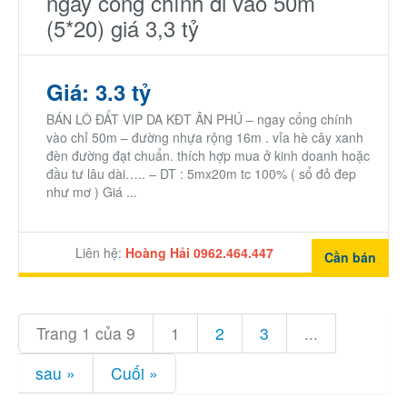
ngay cổng chính đi vào 50m
(5*20) giá 3,3 tỷ
Giá: 3.3 tỷ
BÁN LÔ ĐẤT VIP DA KĐT ÂN PHÚ – ngay cổng chính
vào chỉ 50m – đường nhựa rộng 16m . vỉa hè cây xanh
đèn đường đạt chuẩn. thích hợp mua ở kinh doanh hoặc
đầu tư lâu dài….. – DT : 5mx20m tc 100% ( sổ đỏ đep
như mơ ) Giá ...
Liên hệ:
Hoàng Hải 0962.464.447
Cần bán
Trang 1 của 9
1
2
3
...
sau »
Cuối »