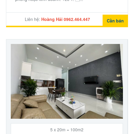
Thành Phố Cà Phê
Liên hệ:
Hoàng Hải 0962.464.447
Cần bán
Ecocity Premia
Liên hệ
5 x 20m = 100m2