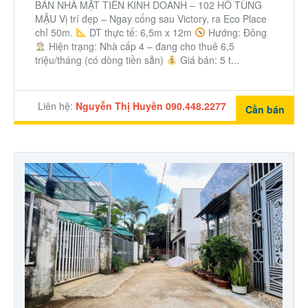
BÁN NHÀ MẶT TIỀN KINH DOANH – 102 HỒ TÙNG
MẬU Vị trí đẹp – Ngay cổng sau Victory, ra Eco Place
chỉ 50m.
DT thực tế: 6,5m x 12m
Hướng: Đông
Hiện trạng: Nhà cấp 4 – đang cho thuê 6,5
triệu/tháng (có dòng tiền sẵn)
Giá bán: 5 t...
Liên hệ:
Nguyễn Thị Huyền 090.448.2277
Cần bán