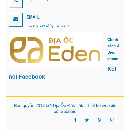
EMAIL:
huyenviveka@gmail.com
Chính
sách &
Điều
khoản
Kết
nối Facebook
Bản quyền 2017 bởi
Địa Ốc Đắk Lắk
. Thiết kế website
bởi
Sodobe
.