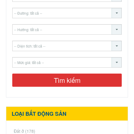
LOẠI BẤT ĐỘNG SẢN
Đất ở
(178)