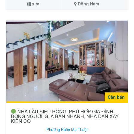
x m
Đông Nam
Cần bán
NHÀ LẦU SIÊU RỘNG, PHÙ HỢP GIA ĐÌNH
ĐÔNG NGƯỜI, G.ÍA BÁN NHANH, NHÀ DÂN XÂY
KIÊN CỐ
Phường Buôn Ma Thuột