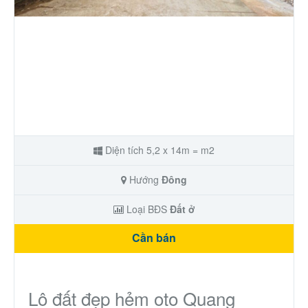
Nhà phố
Biệt thự
Chung cư
Trang trại – Kho – Xưởng
Diện tích 5,2 x 14m = m2
Thành Phố Cà Phê
Hướng
Đông
Ecocity Premia
Loại BĐS
Đất ở
Cần bán
Loại BĐS khác
Nhà đất cho thuê
Lô đất đẹp hẻm oto Quang