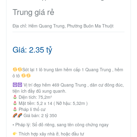
Thành Phố Cà Phê
Trung giá rẻ
Ecocity Premia
Địa chỉ: Hẻm Quang Trung, Phường Buôn Ma Thuột
Liên hệ
Giá: 2.35 tỷ
Sót lại 1 lô trung tâm hẻm cấp 1 Quang Trung , hẻm
ô tô
Vị trí đẹp hẻm 469 Quang Trung , dân cư đông đúc,
tiện ích đầy đủ xung quanh.
Diện tích: 75,2m²
Mặt tiền: 5,2 x 14 ( Nở hậu: 5,32m )
Pháp lí thổ cư
Giá bán: 2 tỷ 350
• Pháp lý: Sổ đỏ riêng, sang tên công chứng ngay
Thích hợp xây nhà ở, hoặc đầu tư