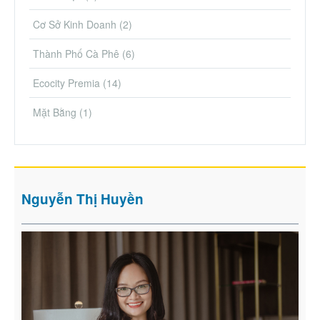
Cơ Sở Kinh Doanh
(2)
Thành Phố Cà Phê
(6)
Ecocity Premia
(14)
Mặt Bằng
(1)
Nguyễn Thị Huyền