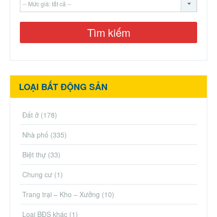
LOẠI BẤT ĐỘNG SẢN
Đất ở
(178)
Nhà phố
(335)
Biệt thự
(33)
Chung cư
(1)
Trang trại – Kho – Xưởng
(10)
Loại BĐS khác
(1)