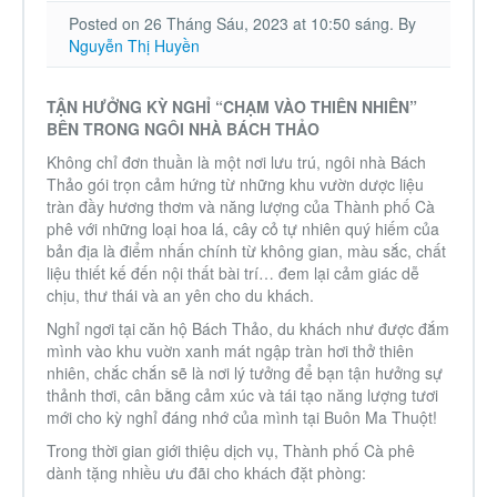
Nhà phố
Posted on 26 Tháng Sáu, 2023 at 10:50 sáng.
By
Nguyễn Thị Huyền
Biệt thự
TẬN HƯỞNG KỲ NGHỈ “CHẠM VÀO THIÊN NHIÊN”
BÊN TRONG NGÔI NHÀ BÁCH THẢO
Chung cư
Không chỉ đơn thuần là một nơi lưu trú, ngôi nhà Bách
Thảo gói trọn cảm hứng từ những khu vườn dược liệu
Trang trại – Kho – Xưởng
tràn đầy hương thơm và năng lượng của Thành phố Cà
phê với những loại hoa lá, cây cỏ tự nhiên quý hiếm của
bản địa là điểm nhấn chính từ không gian, màu sắc, chất
Thành Phố Cà Phê
liệu thiết kế đến nội thất bài trí… đem lại cảm giác dễ
chịu, thư thái và an yên cho du khách.
Nghỉ ngơi tại căn hộ Bách Thảo, du khách như được đắm
Ecocity Premia
mình vào khu vuờn xanh mát ngập tràn hơi thở thiên
nhiên, chắc chắn sẽ là nơi lý tưởng để bạn tận hưởng sự
Loại BĐS khác
thảnh thơi, cân bằng cảm xúc và tái tạo năng lượng tươi
mới cho kỳ nghỉ đáng nhớ của mình tại Buôn Ma Thuột!
Trong thời gian giới thiệu dịch vụ, Thành phố Cà phê
Nhà đất cho thuê
dành tặng nhiều ưu đãi cho khách đặt phòng: