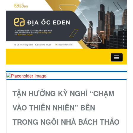
Trang chủ
Giới thiệu
TẬN HƯỞNG KỲ NGHỈ “CHẠM
Nhà đất bán
VÀO THIÊN NHIÊN” BÊN
TRONG NGÔI NHÀ BÁCH THẢO
Đất ở