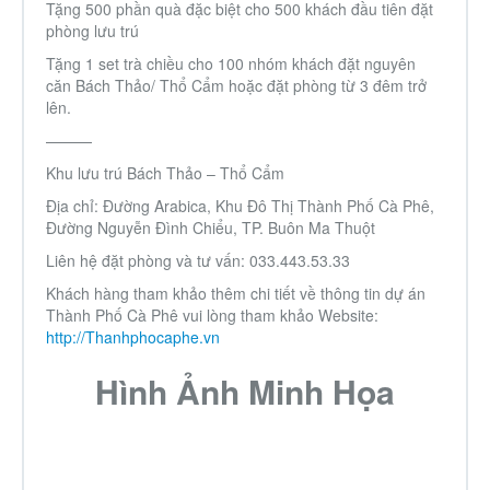
Tặng 500 phần quà đặc biệt cho 500 khách đầu tiên đặt
Thành Phố Cà Phê
phòng lưu trú
Tặng 1 set trà chiều cho 100 nhóm khách đặt nguyên
căn Bách Thảo/ Thổ Cẩm hoặc đặt phòng từ 3 đêm trở
Ecocity Premia
lên.
———
Liên hệ
Khu lưu trú Bách Thảo – Thổ Cẩm
Địa chỉ: Đường Arabica, Khu Đô Thị Thành Phố Cà Phê,
Đường Nguyễn Đình Chiểu, TP. Buôn Ma Thuột
Liên hệ đặt phòng và tư vấn: 033.443.53.33
Khách hàng tham khảo thêm chi tiết về thông tin dự án
Thành Phố Cà Phê
vui lòng tham khảo Website:
http://Thanhphocaphe.vn
Hình Ảnh Minh Họa