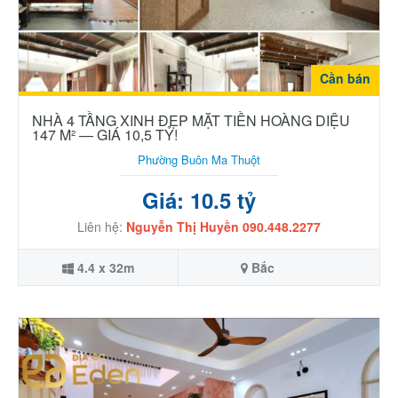
Cần bán
NHÀ 4 TẦNG XINH ĐẸP MẶT TIỀN HOÀNG DIỆU
147 M² — GIÁ 10,5 TỶ!
Phường Buôn Ma Thuột
Giá: 10.5 tỷ
Liên hệ:
Nguyễn Thị Huyền 090.448.2277
4.4 x 32m
Bắc