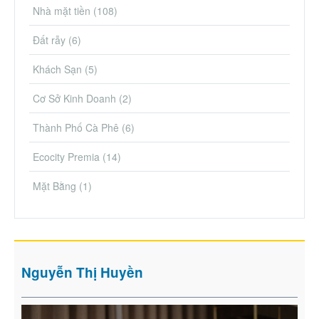
Nhà mặt tiền
(108)
Đất rẫy
(6)
Khách Sạn
(5)
Cơ Sở Kinh Doanh
(2)
Thành Phố Cà Phê
(6)
Ecocity Premia
(14)
Mặt Bằng
(1)
Nguyễn Thị Huyền