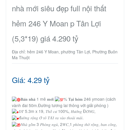
Nhà phố
nhà mới siêu đẹp full nội thất
hẻm 246 Y Moan p Tân Lợi
Biệt thự
(5,3*19) giá 4.290 tỷ
Chung cư
Địa chỉ: hẻm 246 Y Moan, phường Tân Lợi, Phường Buôn
Trang trại – Kho – Xưởng
Ma Thuột
Thành Phố Cà Phê
Giá: 4.29 tỷ
Ecocity Premia
𝐁𝐚́𝐧 𝐧𝐡𝐚̀ 1 mê 𝐦𝐨̛́𝐢
% 𝐓𝐚̣𝐢 𝐡𝐞̉𝐦 246 ymoan (cách
Loại BĐS khác
vành đai 50m.Đường tương lai thông với giải phóng )
𝐷𝑇 5.3m x 19, 𝑇ℎ𝑜̂̉ 𝑐𝑢̛ 100%, 𝐻𝑢̛𝑜̛́𝑛𝑔 Đ𝑂̂𝑁𝐺,
đ𝑢̛𝑜̛̀𝑛𝑔 𝑟𝑜̣̂𝑛𝑔 𝑂̂ 𝑡𝑜̂ 𝑇𝐴̉𝐼 𝑟𝑎 𝑣𝑎̀𝑜 𝑡ℎ𝑜𝑎̉𝑖 𝑚𝑎́𝑖.
Nhà đất cho thuê
𝑁ℎ𝑎̀ 𝑔𝑜̂̀𝑚 3 𝑃ℎ𝑜̀𝑛𝑔 𝑛𝑔𝑢̉, 2𝑊𝐶,1 𝑝ℎ𝑜̀𝑛𝑔 𝑡ℎ𝑜̛̀ 𝑟𝑜̣̂𝑛𝑔, 𝑏𝑎𝑛 𝑐𝑜̂𝑛𝑔,