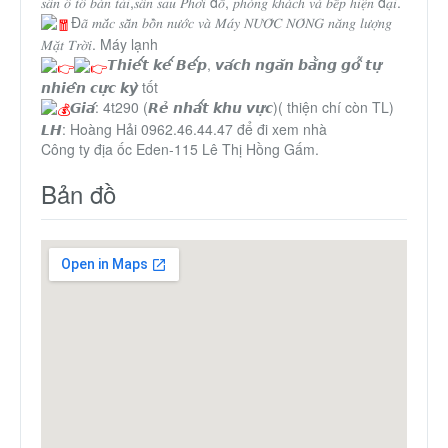
𝑠𝑎̂𝑛 𝑜̂ 𝑡𝑜̂ 𝑏𝑎́𝑛 𝑡𝑎̉𝑖,𝑠𝑎̂𝑛 𝑠𝑎𝑢 𝑃ℎ𝑜̛𝑖 đ𝑜̂̀, 𝑝ℎ𝑜̀𝑛𝑔 𝑘ℎ𝑎́𝑐ℎ 𝑣𝑎̀ 𝑏𝑒̂́𝑝 ℎ𝑖𝑒̣̂𝑛 đ𝑎̣𝑖.
Thành Phố Cà Phê
Đ𝑎̃ 𝑚𝑎̆́𝑐 𝑠𝑎̆̃𝑛 𝑏𝑜̂̀𝑛 𝑛𝑢̛𝑜̛́𝑐 𝑣𝑎̀ 𝑀𝑎́𝑦 𝑁𝑈̛𝑂̛́𝐶 𝑁𝑂́𝑁𝐺 𝑛𝑎̆𝑛𝑔 𝑙𝑢̛𝑜̛̣𝑛𝑔
𝑀𝑎̣̆𝑡 𝑇𝑟𝑜̛̀𝑖. Máy lạnh
𝙏𝙝𝙞𝙚̂́𝙩 𝙠𝙚̂́ 𝘽𝙚̂́𝙥, 𝙫𝙖́𝙘𝙝 𝙣𝙜𝙖̆𝙣 𝙗𝙖̆̀𝙣𝙜 𝙜𝙤̂̃ 𝙩𝙪̛̣
Ecocity Premia
𝙣𝙝𝙞𝙚̂𝙣 𝙘𝙪̛̣𝙘 𝙠𝙮̀ tốt
𝙂𝙞𝙖́: 4t290 (𝙍𝙚̉ 𝙣𝙝𝙖̂́𝙩 𝙠𝙝𝙪 𝙫𝙪̛̣𝙘)( thiện chí còn TL)
𝙇𝙃: Hoàng Hải 0962.46.44.47 để đi xem nhà
Liên hệ
Công ty địa ốc Eden-115 Lê Thị Hồng Gấm.
Bản đồ