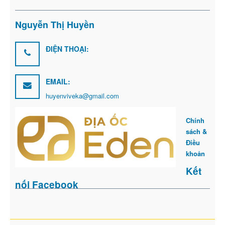
Nguyễn Thị Huyền
ĐIỆN THOẠI:
EMAIL:
huyenviveka@gmail.com
Chính
sách &
Điều
khoản
Kết
nối Facebook