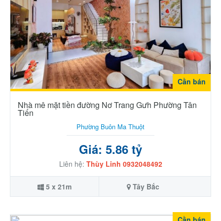
Cần bán
Nhà mê mặt tiền đường Nơ Trang Gưh Phường Tân
Tiến
Phường Buôn Ma Thuột
Giá: 5.86 tỷ
Liên hệ:
Thùy Linh 0932048492
5 x 21m
Tây Bắc
Cần bán