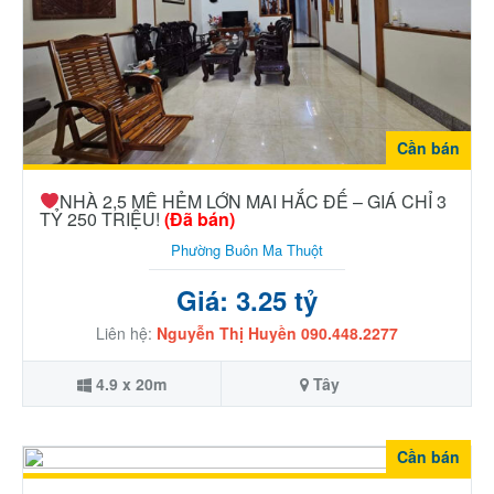
Cần bán
NHÀ 2,5 MÊ HẺM LỚN MAI HẮC ĐẾ – GIÁ CHỈ 3
TỶ 250 TRIỆU!
(Đã bán)
Phường Buôn Ma Thuột
Giá: 3.25 tỷ
Liên hệ:
Nguyễn Thị Huyền 090.448.2277
4.9 x 20m
Tây
Cần bán