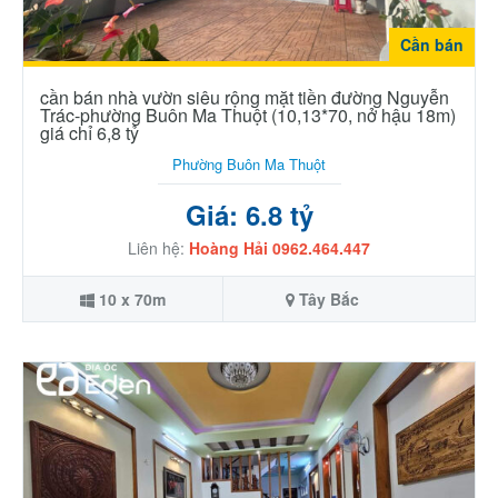
Cần bán
cần bán nhà vườn siêu rộng mặt tiền đường Nguyễn
Trác-phường Buôn Ma Thuột (10,13*70, nở hậu 18m)
giá chỉ 6,8 tỷ
Phường Buôn Ma Thuột
Giá: 6.8 tỷ
Liên hệ:
Hoàng Hải 0962.464.447
10 x 70m
Tây Bắc