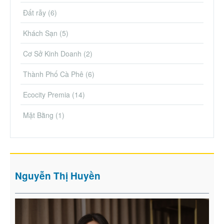
Đất rẫy
(6)
Khách Sạn
(5)
Cơ Sở Kinh Doanh
(2)
Thành Phố Cà Phê
(6)
Ecocity Premia
(14)
Mặt Bằng
(1)
Nguyễn Thị Huyền