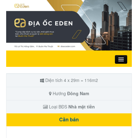
Trang chủ
Diện tích 4 x 29m = 116m2
Giới thiệu
Hướng
Đông Nam
Loại BĐS
Nhà mặt tiền
Nhà đất bán
Cần bán
Đất ở