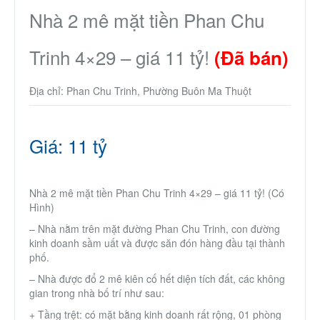
Nhà phố
Nhà 2 mê mặt tiền Phan Chu
Trinh 4×29 – giá 11 tỷ!
Biệt thự
(Đã bán)
Địa chỉ: Phan Chu Trinh, Phường Buôn Ma Thuột
Chung cư
Trang trại – Kho – Xưởng
Giá: 11 tỷ
Thành Phố Cà Phê
Nhà 2 mê mặt tiền Phan Chu Trinh 4×29 – giá 11 tỷ! (Có
Hình)
Ecocity Premia
– Nhà nằm trên mặt đường Phan Chu Trinh, con đường
kinh doanh sầm uất và được săn đón hàng đầu tại thành
Loại BĐS khác
phố.
– Nhà được đổ 2 mê kiên cố hết diện tích đất, các không
gian trong nhà bố trí như sau:
Nhà đất cho thuê
+ Tầng trệt: có mặt bằng kinh doanh rất rộng, 01 phòng