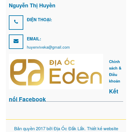
Nguyễn Thị Huyền
ĐIỆN THOẠI:
EMAIL:
huyenviveka@gmail.com
Chính
sách &
Điều
khoản
Kết
nối Facebook
Bản quyền 2017 bởi
Địa Ốc Đắk Lắk
. Thiết kế website