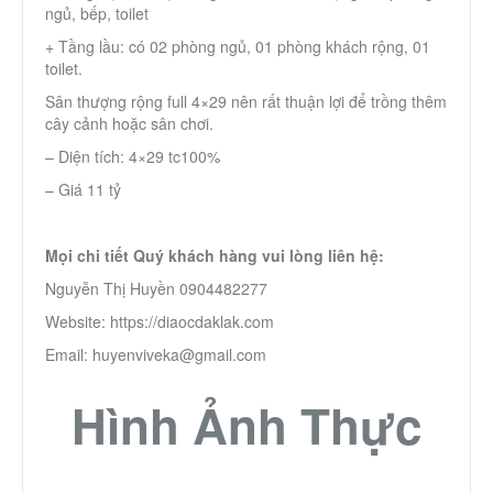
ngủ, bếp, toilet
Thành Phố Cà Phê
+ Tầng lầu: có 02 phòng ngủ, 01 phòng khách rộng, 01
toilet.
Ecocity Premia
Sân thượng rộng full 4×29 nên rất thuận lợi để trồng thêm
cây cảnh hoặc sân chơi.
Liên hệ
– Diện tích: 4×29 tc100%
– Giá 11 tỷ
Mọi chi tiết Quý khách hàng vui lòng liên hệ:
Nguyễn Thị Huyền 0904482277
Website: https://diaocdaklak.com
Email: huyenviveka@gmail.com
Hình Ảnh Thực