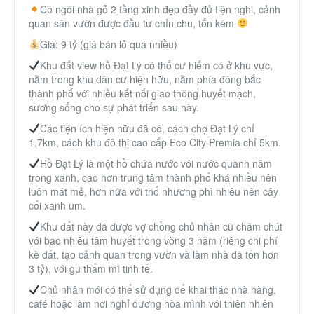
Có ngôi nhà gỗ 2 tầng xinh đẹp đầy đủ tiện nghi, cảnh
Thành Phố Cà Phê
quan sân vườn được đầu tư chỉn chu, tốn kém
Giá: 9 tỷ (giá bán lỗ quá nhiều)
Ecocity Premia
Khu đất view hồ Đạt Lý có thổ cư hiếm có ở khu vực,
nằm trong khu dân cư hiện hữu, nằm phía đông bắc
thành phố với nhiều kết nối giao thông huyết mạch,
Liên hệ
sương sống cho sự phát triển sau này.
Các tiện ích hiện hữu đã có, cách chợ Đạt Lý chỉ
1,7km, cách khu đô thị cao cấp Eco City Premia chỉ 5km.
Hồ Đạt Lý là một hồ chứa nước với nước quanh năm
trong xanh, cao hơn trung tâm thành phố khá nhiều nên
luôn mát mẻ, hơn nữa với thổ nhưỡng phì nhiêu nên cây
cối xanh um.
Khu đất này đã được vợ chồng chủ nhân cũ chăm chút
với bao nhiêu tâm huyết trong vòng 3 năm (riêng chi phí
kè đất, tạo cảnh quan trong vườn và làm nhà đã tốn hơn
3 tỷ), với gu thẩm mĩ tinh tế.
Chủ nhân mới có thể sử dụng để khai thác nhà hàng,
café hoặc làm nơi nghỉ dưỡng hòa mình với thiên nhiên