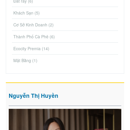
Đất rẫy
(6)
Khách Sạn
(5)
Cơ Sở Kinh Doanh
(2)
Thành Phố Cà Phê
(6)
Ecocity Premia
(14)
Mặt Bằng
(1)
Nguyễn Thị Huyền