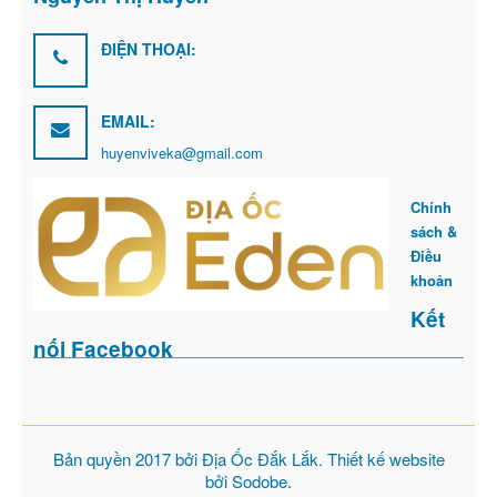
ĐIỆN THOẠI:
EMAIL:
huyenviveka@gmail.com
Chính
sách &
Điều
khoản
Kết
nối Facebook
Bản quyền 2017 bởi
Địa Ốc Đắk Lắk
. Thiết kế website
bởi
Sodobe
.