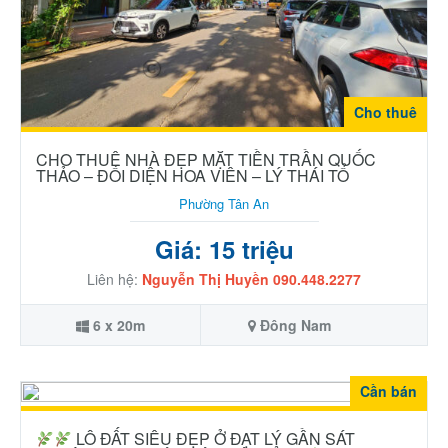
Cho thuê
CHO THUÊ NHÀ ĐẸP MẶT TIỀN TRẦN QUỐC
THẢO – ĐỐI DIỆN HOA VIÊN – LÝ THÁI TỔ
Phường Tân An
Giá: 15 triệu
Liên hệ:
Nguyễn Thị Huyền 090.448.2277
6 x 20m
Đông Nam
Cần bán
LÔ ĐẤT SIÊU ĐẸP Ở ĐẠT LÝ GẦN SÁT