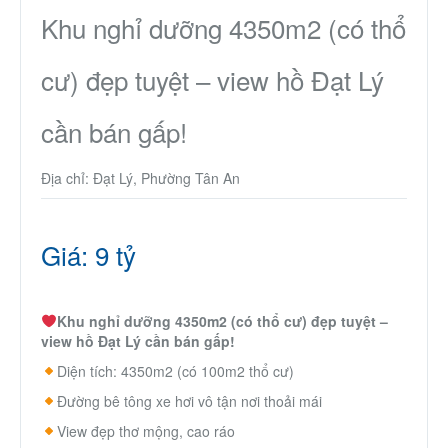
Nhà phố
Khu nghỉ dưỡng 4350m2 (có thổ
cư) đẹp tuyệt – view hồ Đạt Lý
Biệt thự
cần bán gấp!
Chung cư
Địa chỉ: Đạt Lý, Phường Tân An
Trang trại – Kho – Xưởng
Thành Phố Cà Phê
Giá: 9 tỷ
Ecocity Premia
Khu nghỉ dưỡng 4350m2 (có thổ cư) đẹp tuyệt –
view hồ Đạt Lý cần bán gấp!
Loại BĐS khác
Diện tích: 4350m2 (có 100m2 thổ cư)
Đường bê tông xe hơi vô tận nơi thoải mái
Nhà đất cho thuê
View đẹp thơ mộng, cao ráo