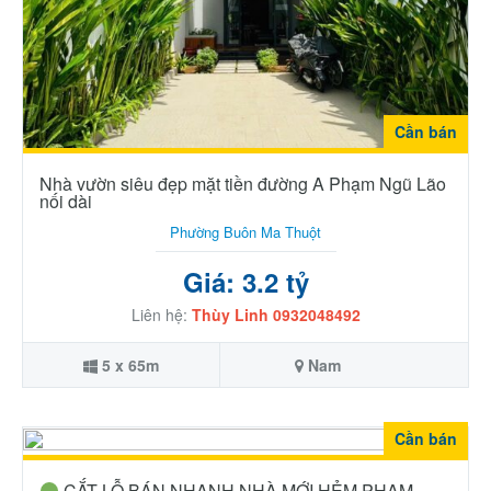
Cần bán
Nhà vườn siêu đẹp mặt tiền đường A Phạm Ngũ Lão
nối dài
Phường Buôn Ma Thuột
Giá: 3.2 tỷ
Liên hệ:
Thùy Linh 0932048492
5 x 65m
Nam
Cần bán
CẮT LỖ BÁN NHANH NHÀ MỚI HẺM PHẠM