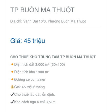
Thành Phố Cà Phê
TP BUÔN MA THUỘT
Ecocity Premia
Địa chỉ: Vành Đai 10/3, Phường Buôn Ma Thuột
Liên hệ
Giá: 45 triệu
CHO THUÊ KHO TRUNG TÂM TP BUÔN MA THUỘT
Diện tích đất 3.000 m² (30×100)
Diện tích kho 1900 m²
Đường xe container
Giá: 45 triệu/ tháng
Cho thuê lâu dài, ổn định.
Kho cách ngã 6 chỉ 3,5km.