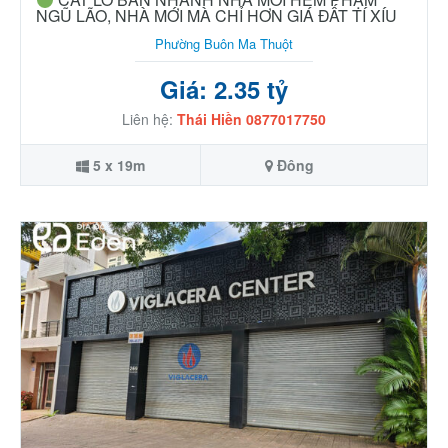
NGŨ LÃO, NHÀ MỚI MÀ CHỈ HƠN GIÁ ĐẤT TÍ XÍU
Phường Buôn Ma Thuột
Giá: 2.35 tỷ
Liên hệ:
Thái Hiền 0877017750
5 x 19m
Đông