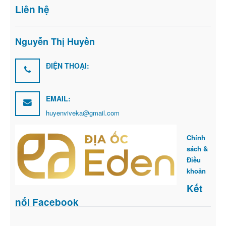
Liên hệ
Nguyễn Thị Huyền
ĐIỆN THOẠI:
EMAIL:
huyenviveka@gmail.com
Chính
sách &
Điều
khoản
Kết
nối Facebook