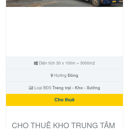
Nhà phố
Biệt thự
Chung cư
Trang trại – Kho – Xưởng
Diện tích 30 x 100m = 3000m2
Thành Phố Cà Phê
Hướng
Đông
Ecocity Premia
Loại BĐS
Trang trại - Kho - Xưởng
Cho thuê
Loại BĐS khác
Nhà đất cho thuê
CHO THUÊ KHO TRUNG TÂM