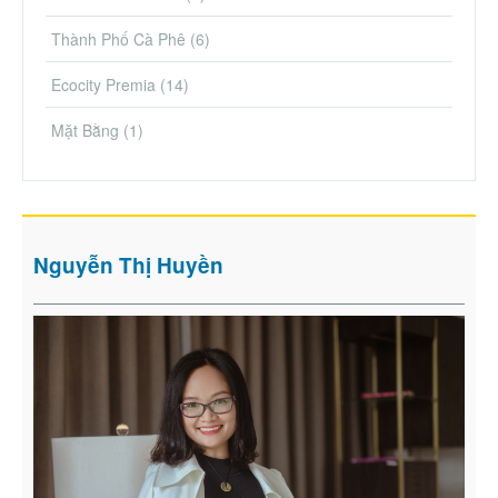
Thành Phố Cà Phê
(6)
Ecocity Premia
(14)
Mặt Bằng
(1)
Nguyễn Thị Huyền