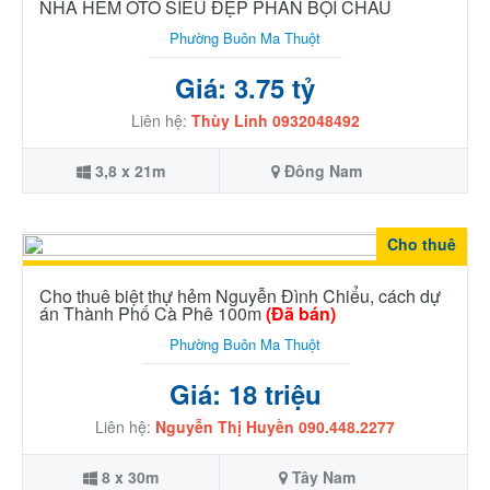
NHÀ HẺM OTO SIÊU ĐẸP PHAN BỘI CHÂU
Phường Buôn Ma Thuột
Giá: 3.75 tỷ
Liên hệ:
Thùy Linh 0932048492
3,8 x 21m
Đông Nam
Cho thuê
Cho thuê biệt thự hẻm Nguyễn Đình Chiểu, cách dự
án Thành Phố Cà Phê 100m
(Đã bán)
Phường Buôn Ma Thuột
Giá: 18 triệu
Liên hệ:
Nguyễn Thị Huyền 090.448.2277
8 x 30m
Tây Nam