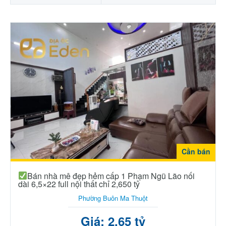
Cần bán
Bán nhà mê đẹp hẻm cấp 1 Phạm Ngũ Lão nối
dài 6,5×22 full nội thất chỉ 2,650 tỷ
Phường Buôn Ma Thuột
Giá: 2.65 tỷ