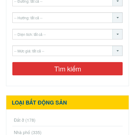
LOẠI BẤT ĐỘNG SẢN
Đất ở
(178)
Nhà phố
(335)