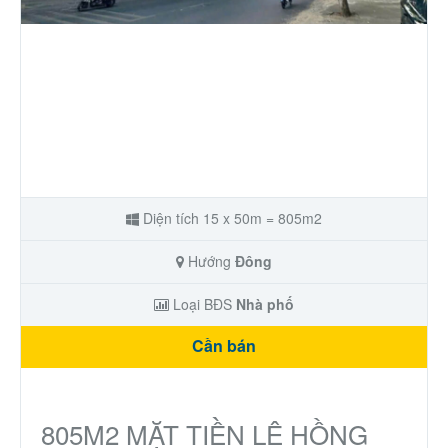
Nhà phố
Biệt thự
Chung cư
Trang trại – Kho – Xưởng
Diện tích 15 x 50m = 805m2
Thành Phố Cà Phê
Hướng
Đông
Ecocity Premia
Loại BĐS
Nhà phố
Cần bán
Loại BĐS khác
Nhà đất cho thuê
805M2 MẶT TIỀN LÊ HỒNG