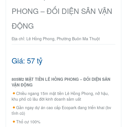
Thành Phố Cà Phê
PHONG – ĐỐI DIỆN SÂN VẬN
Ecocity Premia
ĐỘNG
Địa chỉ: Lê Hồng Phong, Phường Buôn Ma Thuột
Liên hệ
Giá: 57 tỷ
805M2 MẶT TIỀN LÊ HỒNG PHONG – ĐỐI DIỆN SÂN
VẬN ĐỘNG
Chiều ngang 15m mặt tiền Lê Hồng Phong, nở hậu,
khu phố cũ lâu đời kinh doanh sầm uất
Gần ngay dự án cao cấp Ecopark đang triển khai (bv
tỉnh cũ)
Thổ cư 100%