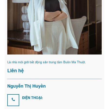
Là nhà môi giới bất động sản trung tâm Buôn Ma Thuột.
Liên hệ
Nguyễn Thị Huyền
ĐIỆN THOẠI: