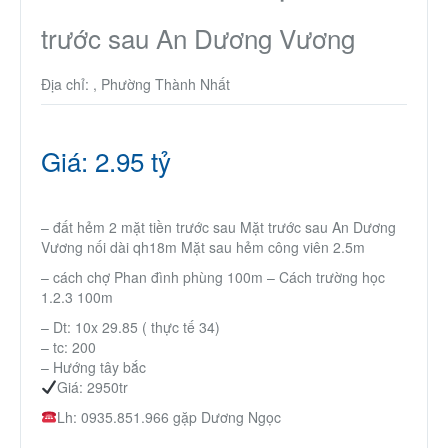
Thành Phố Cà Phê
trước sau An Dương Vương
Ecocity Premia
Địa chỉ: , Phường Thành Nhất
Liên hệ
Giá: 2.95 tỷ
– đất hẻm 2 mặt tiền trước sau Mặt trước sau An Dương
Vương nối dài qh18m Mặt sau hẻm công viên 2.5m
– cách chợ Phan đình phùng 100m – Cách trường học
1.2.3 100m
– Dt: 10x 29.85 ( thực tế 34)
– tc: 200
– Hướng tây bắc
Giá: 2950tr
Lh: 0935.851.966 gặp Dương Ngọc