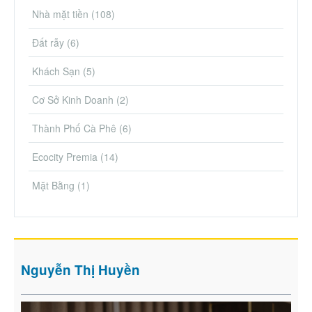
Nhà mặt tiền
(108)
Đất rẫy
(6)
Khách Sạn
(5)
Cơ Sở Kinh Doanh
(2)
Thành Phố Cà Phê
(6)
Ecocity Premia
(14)
Mặt Bằng
(1)
Nguyễn Thị Huyền