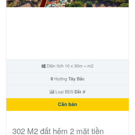
Nhà phố
Biệt thự
Chung cư
Trang trại – Kho – Xưởng
Diện tích 10 x 30m = m2
Thành Phố Cà Phê
Hướng
Tây Bắc
Ecocity Premia
Loại BĐS
Đất ở
Cần bán
Loại BĐS khác
Nhà đất cho thuê
302 M2 đất hẻm 2 mặt tiền