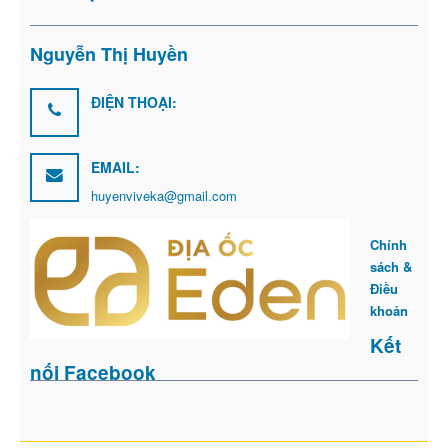
Nguyễn Thị Huyền
ĐIỆN THOẠI:
EMAIL:
huyenviveka@gmail.com
Chính
sách &
Điều
khoản
Kết
nối Facebook