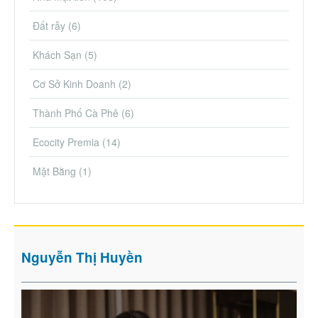
Đất rẫy
(6)
Khách Sạn
(5)
Cơ Sở Kinh Doanh
(2)
Thành Phố Cà Phê
(6)
Ecocity Premia
(14)
Mặt Bằng
(1)
Nguyễn Thị Huyền