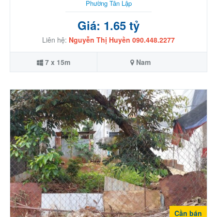
Phường Tân Lập
Giá: 1.65 tỷ
Liên hệ:
Nguyễn Thị Huyền 090.448.2277
7 x 15m
Nam
Cần bán