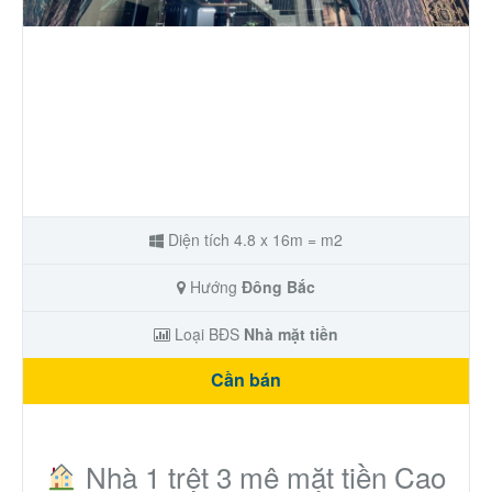
Nhà phố
Biệt thự
Chung cư
Trang trại – Kho – Xưởng
Diện tích 4.8 x 16m = m2
Thành Phố Cà Phê
Hướng
Đông Bắc
Ecocity Premia
Loại BĐS
Nhà mặt tiền
Cần bán
Loại BĐS khác
Nhà đất cho thuê
Nhà 1 trệt 3 mê mặt tiền Cao