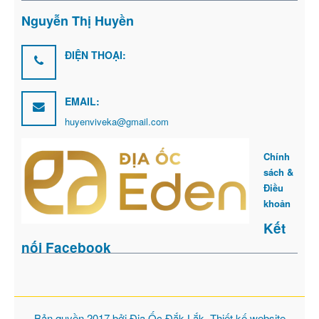
Nguyễn Thị Huyền
ĐIỆN THOẠI:
EMAIL:
huyenviveka@gmail.com
Chính
sách &
Điều
khoản
Kết
nối Facebook
Bản quyền 2017 bởi
Địa Ốc Đắk Lắk
. Thiết kế website