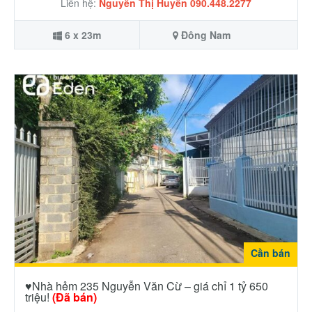
Liên hệ:
Nguyễn Thị Huyền 090.448.2277
6 x 23m
Đông Nam
Cần bán
♥️Nhà hẻm 235 Nguyễn Văn Cừ – giá chỉ 1 tỷ 650
triệu!
(Đã bán)