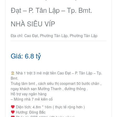
Thành Phố Cà Phê
Đạt – P. Tân Lập – Tp. Bmt.
Ecocity Premia
NHÀ SIÊU VÍP
Địa chỉ: Cao Đạt, Phường Tân Lập, Phường Tân Lập
Liên hệ
Giá: 6.8 tỷ
Nhà 1 trệt 3 mê mặt tiền Cao Đạt – P. Tân Lập – Tp.
Bmt.
Trubg tâm bmt , cách siêu thị coopmart 50 bước chân ,
ngay khách sạn Mường Thanh , đường thông .
Hỗ trợ vay ngân hàng
– Móng nhà 7 mê kiên cố
Diện tích: 4.8m * 16m ( thực tế rộng hơn )
Hướng: Đông Bắc