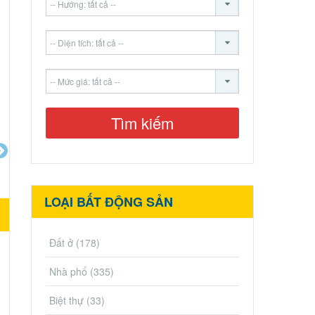
LOẠI BẤT ĐỘNG SẢN
Đất ở
(178)
Nhà phố
(335)
Biệt thự
(33)