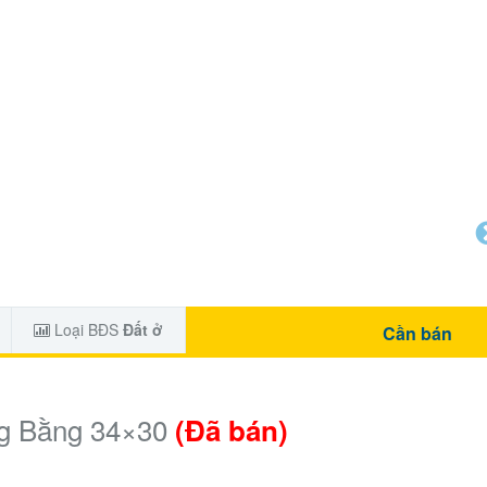
Loại BĐS
Đất ở
Cần bán
ng Bằng 34×30
(Đã bán)