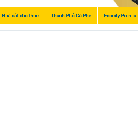
Nhà đất cho thuê
Thành Phố Cà Phê
Ecocity Premia