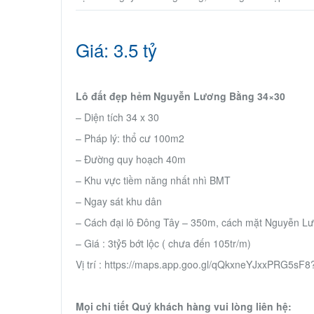
Giá: 3.5 tỷ
Lô đất đẹp hẻm Nguyễn Lương Bằng 34×30
– Diện tích 34 x 30
– Pháp lý: thổ cư 100m2
– Đường quy hoạch 40m
– Khu vực tiềm năng nhất nhì BMT
– Ngay sát khu dân
– Cách đại lô Đông Tây – 350m, cách mặt Nguyễn L
– Giá : 3tỷ5 bớt lộc ( chưa đến 105tr/m)
Vị trí : https://maps.app.goo.gl/qQkxneYJxxPRG5sF8
Mọi chi tiết Quý khách hàng vui lòng liên hệ: