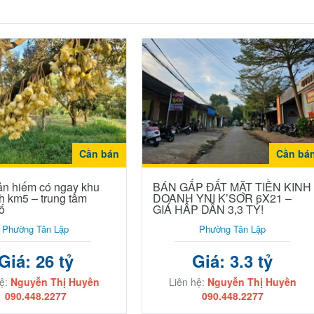
Cần bán
Cần bá
sản hiếm có ngay khu
BÁN GẤP ĐẤT MẶT TIỀN KINH
h km5 – trung tâm
DOANH YNI K’SƠR 6X21 –
ố
GIÁ HẤP DẪN 3,3 TỶ!
Phường Tân Lập
Phường Tân Lập
Giá: 26 tỷ
Giá: 3.3 tỷ
hệ:
Nguyễn Thị Huyền
Liên hệ:
Nguyễn Thị Huyền
090.448.2277
090.448.2277