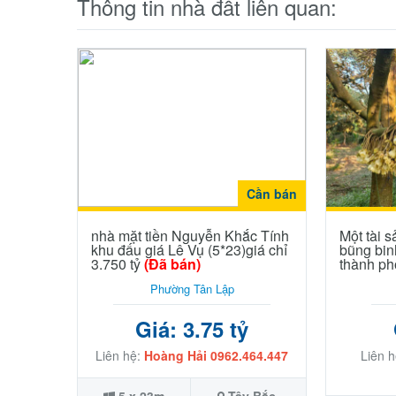
Thông tin nhà đất liên quan:
Cần bán
nhà mặt tiền Nguyễn Khắc Tính
Một tài 
khu đấu giá Lê Vụ (5*23)giá chỉ
bũng bin
3.750 tỷ
(Đã bán)
thành ph
Phường Tân Lập
Giá: 3.75 tỷ
Liên hệ:
Hoàng Hải 0962.464.447
Liên 
5 x 23m
Tây Bắc