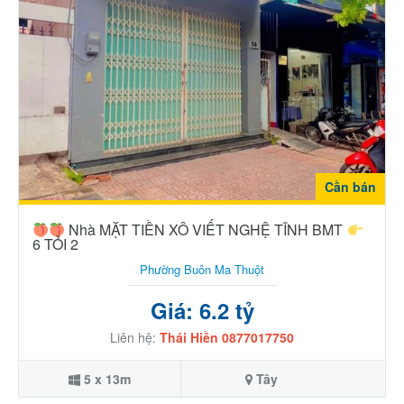
Cần bán
Nhà MẶT TIỀN XÔ VIẾT NGHỆ TĨNH BMT
6 TỎI 2
Phường Buôn Ma Thuột
Giá: 6.2 tỷ
Liên hệ:
Thái Hiền 0877017750
5 x 13m
Tây