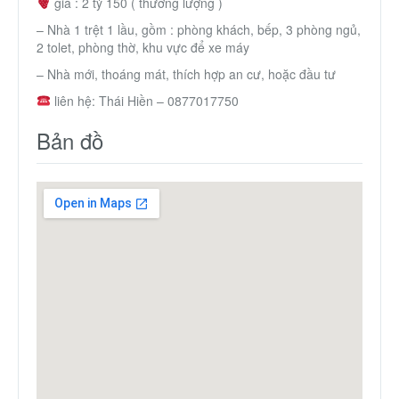
giá : 2 tỷ 150 ( thương lượng )
Thành Phố Cà Phê
– Nhà 1 trệt 1 lầu, gồm : phòng khách, bếp, 3 phòng ngủ,
2 tolet, phòng thờ, khu vực để xe máy
Ecocity Premia
– Nhà mới, thoáng mát, thích hợp an cư, hoặc đầu tư
liên hệ: Thái Hiền – 0877017750
Liên hệ
Bản đồ