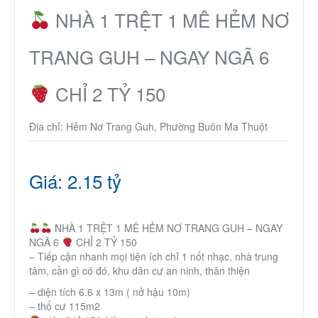
Nhà phố
NHÀ 1 TRỆT 1 MÊ HẺM NƠ
TRANG GUH – NGAY NGÃ 6
Biệt thự
CHỈ 2 TỶ 150
Chung cư
Địa chỉ: Hẻm Nơ Trang Guh, Phường Buôn Ma Thuột
Trang trại – Kho – Xưởng
Thành Phố Cà Phê
Giá: 2.15 tỷ
Ecocity Premia
NHÀ 1 TRỆT 1 MÊ HẺM NƠ TRANG GUH – NGAY
NGÃ 6
CHỈ 2 TỶ 150
Loại BĐS khác
– Tiếp cận nhanh mọi tiện ích chỉ 1 nốt nhạc, nhà trung
tâm, cần gì có đó, khu dân cư an ninh, thân thiện
– diện tích 6.6 x 13m ( nở hậu 10m)
Nhà đất cho thuê
– thổ cư 115m2