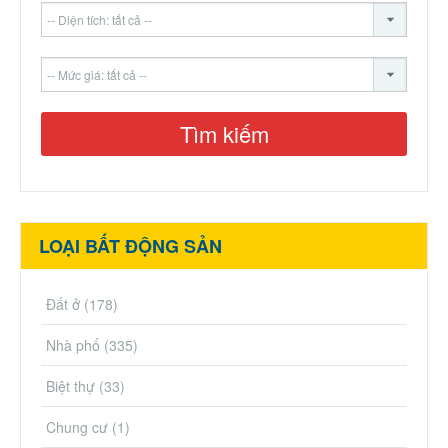
LOẠI BẤT ĐỘNG SẢN
Đất ở
(178)
Nhà phố
(335)
Biệt thự
(33)
Chung cư
(1)