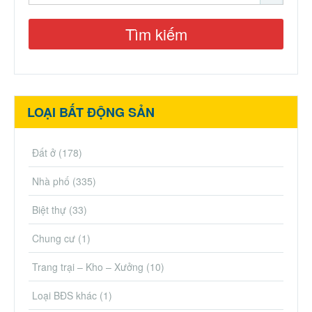
LOẠI BẤT ĐỘNG SẢN
Đất ở
(178)
Nhà phố
(335)
Biệt thự
(33)
Chung cư
(1)
Trang trại – Kho – Xưởng
(10)
Loại BĐS khác
(1)