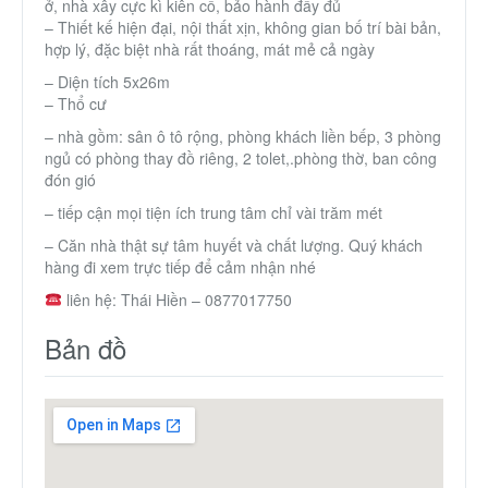
ở, nhà xây cực kì kiên cố, bảo hành đầy đủ
Thành Phố Cà Phê
– Thiết kế hiện đại, nội thất xịn, không gian bố trí bài bản,
hợp lý, đặc biệt nhà rất thoáng, mát mẻ cả ngày
– Diện tích 5x26m
Ecocity Premia
– Thổ cư
– nhà gồm: sân ô tô rộng, phòng khách liền bếp, 3 phòng
Liên hệ
ngủ có phòng thay đồ riêng, 2 tolet,.phòng thờ, ban công
đón gió
– tiếp cận mọi tiện ích trung tâm chỉ vài trăm mét
– Căn nhà thật sự tâm huyết và chất lượng. Quý khách
hàng đi xem trực tiếp để cảm nhận nhé
liên hệ: Thái Hiền – 0877017750
Bản đồ