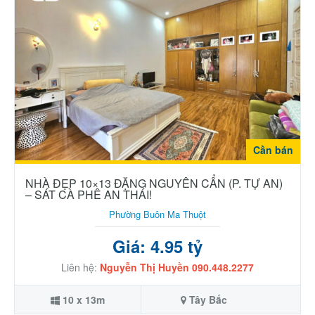
Cần bán
NHÀ ĐẸP 10×13 ĐẶNG NGUYÊN CẨN (P. TỰ AN)
– SÁT CÀ PHÊ AN THÁI!
Phường Buôn Ma Thuột
Giá: 4.95 tỷ
Liên hệ:
Nguyễn Thị Huyền 090.448.2277
10 x 13m
Tây Bắc