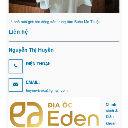
Là nhà môi giới bất động sản trung tâm Buôn Ma Thuột.
Liên hệ
Nguyễn Thị Huyền
ĐIỆN THOẠI:
EMAIL:
huyenviveka@gmail.com
Chính
sách &
Điều
khoản