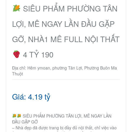
Nhà phố
SIÊU PHẨM PHƯỜNG TÂN
LỢI, MÊ NGAY LẦN ĐẦU GẶP
Biệt thự
GỠ, NHÀ1 MÊ FULL NỘI THẤT
Chung cư
4 TỶ 190
Trang trại – Kho – Xưởng
Địa chỉ: Hẻm ymoan, phường Tân Lợi, Phường Buôn Ma
Thành Phố Cà Phê
Thuột
Ecocity Premia
Giá: 4.19 tỷ
Loại BĐS khác
SIÊU PHẨM PHƯỜNG TÂN LỢI, MÊ NGAY LẦN
ĐẦU GẶP GỠ
Nhà đất cho thuê
– Nhà đẹp đã được trang bị đầy đủ nội thất, chỉ việc vào