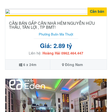
Cần bán
CẦN BÁN GẤP CĂN NHÀ HẺM NGUYỄN HỮU
THẤU, TÂN LỢI , TP BMT!
Phường Buôn Ma Thuột
Giá: 2.89 tỷ
Liên hệ:
Hoàng Hải 0962.464.447
6 x 24m
Đông Nam