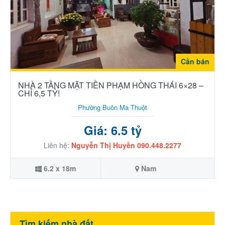
Cần bán
NHÀ 2 TẦNG MẶT TIỀN PHẠM HỒNG THÁI 6×28 –
CHỈ 6,5 TỶ!
Phường Buôn Ma Thuột
Giá: 6.5 tỷ
Liên hệ:
Nguyễn Thị Huyền 090.448.2277
6.2 x 18m
Nam
Tìm kiếm nhà đất