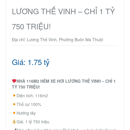
Thành Phố Cà Phê
LƯƠNG THẾ VINH – CHỈ 1 TỶ
Ecocity Premia
750 TRIỆU!
Địa chỉ: Lương Thế Vinh, Phường Buôn Ma Thuột
Liên hệ
Giá: 1.75 tỷ
NHÀ 116M2 HẺM XE HƠI LƯƠNG THẾ VINH – CHỈ 1
TỶ 750 TRIỆU!
Diện tích: 116m2
Thổ cư 100%
Hướng tây
Giá: 1 tỷ 750 triệu