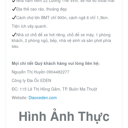
Nhà nằm hẻm 22 Lương Thế Vinh, xe hơi vô thoải mái
Địa thế cao ráo, thoáng đẹp
Cách chợ lớn BMT chỉ 900n, cách ngã 6 chỉ 1,3km.
Tiện ích vây quanh.
Nhà có chỗ để xe hơi riêng, chỗ để xe máy, 1 phòng
khách, 2 phòng ngủ, bếp, nhà vệ sinh và sân phơi phía
sau.
Mọi chi tiết Quý khách hàng vui lòng liên hệ:
Nguyễn Thị Huyền 0904482277
Công ty Địa Ốc EDEN
ĐC: 115 Lê Thị Hồng Gấm, TP. Buôn Ma Thuột
Website:
Diaoceden.com
Hình Ảnh Thực