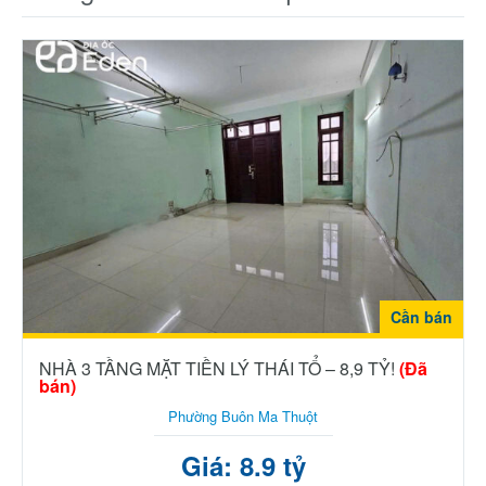
Cần bán
NHÀ 3 TẦNG MẶT TIỀN LÝ THÁI TỔ – 8,9 TỶ!
(Đã
bán)
Phường Buôn Ma Thuột
Giá: 8.9 tỷ