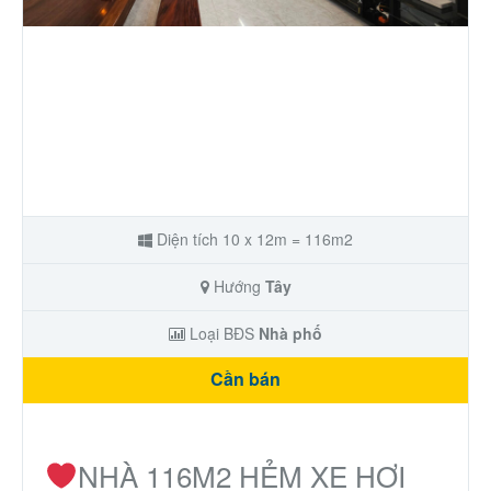
Nhà phố
Biệt thự
Chung cư
Trang trại – Kho – Xưởng
Diện tích 10 x 12m = 116m2
Thành Phố Cà Phê
Hướng
Tây
Ecocity Premia
Loại BĐS
Nhà phố
Cần bán
Loại BĐS khác
Nhà đất cho thuê
NHÀ 116M2 HẺM XE HƠI