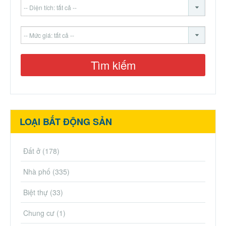
LOẠI BẤT ĐỘNG SẢN
Đất ở
(178)
Nhà phố
(335)
Biệt thự
(33)
Chung cư
(1)