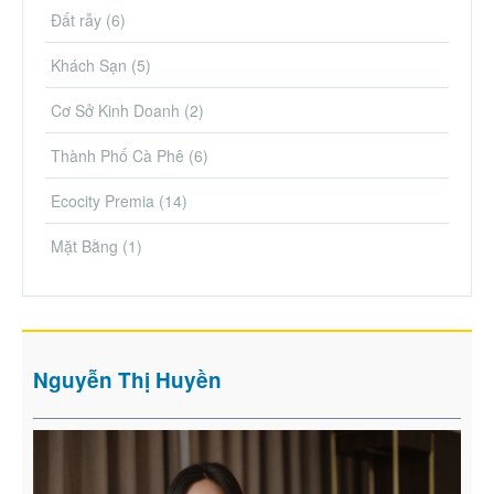
Đất rẫy
(6)
Khách Sạn
(5)
Cơ Sở Kinh Doanh
(2)
Thành Phố Cà Phê
(6)
Ecocity Premia
(14)
Mặt Bằng
(1)
Nguyễn Thị Huyền