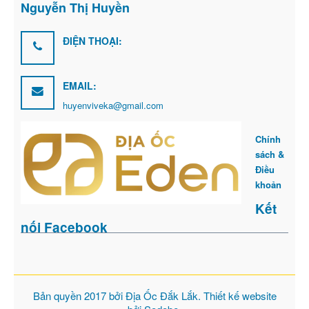
Nguyễn Thị Huyền
ĐIỆN THOẠI:
EMAIL:
huyenviveka@gmail.com
Chính
sách &
Điều
khoản
Kết
nối Facebook
Bản quyền 2017 bởi
Địa Ốc Đắk Lắk
. Thiết kế website