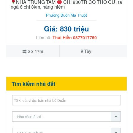
NHÀ TRUNG TÂM
CHỈ 830TR CÓ THỔ CƯ, ra
ngã 6 chỉ 3km, hàng hiếm
Phường Buôn Ma Thuột
Giá: 830 triệu
Liên hệ:
Thái Hiền 0877017750
5 x 17m
Tây
Tìm kiếm nhà đất