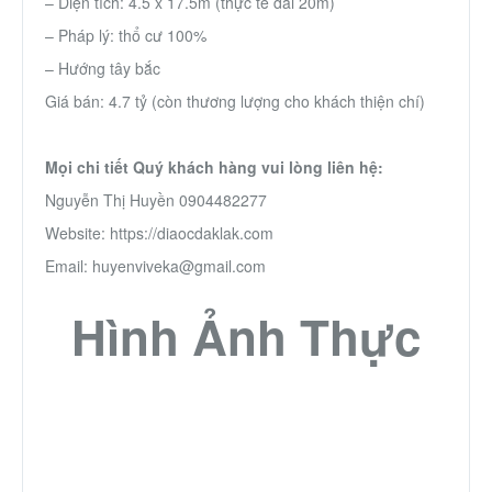
– Diện tích: 4.5 x 17.5m (thực tế dài 20m)
Thành Phố Cà Phê
– Pháp lý: thổ cư 100%
– Hướng tây bắc
Ecocity Premia
Giá bán: 4.7 tỷ (còn thương lượng cho khách thiện chí)
Liên hệ
Mọi chi tiết Quý khách hàng vui lòng liên hệ:
Nguyễn Thị Huyền 0904482277
Website: https://diaocdaklak.com
Email: huyenviveka@gmail.com
Hình Ảnh Thực