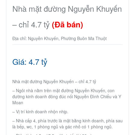
Nhà phố
Nhà mặt đường Nguyễn Khuyến
– chỉ 4.7 tỷ
Biệt thự
(Đã bán)
Địa chỉ: Nguyễn Khuyến, Phường Buôn Ma Thuột
Chung cư
Trang trại – Kho – Xưởng
Giá: 4.7 tỷ
Thành Phố Cà Phê
Nhà mặt đường Nguyễn Khuyến – chỉ 4.7 tỷ
Ecocity Premia
– Ngôi nhà nằm trên mặt đường Nguyễn Khuyến, con
đường kinh doanh đông đúc nối Nguyễn Đình Chiểu và Y
Moan
Loại BĐS khác
– Vị trí kinh doanh nhộn nhịp.
– Nhà cấp 4, phía trước là mặt bằng kinh doanh, phía sau
Nhà đất cho thuê
là bếp, wc, 1 phòng ngủ và gác nhỏ có 1 phòng ngủ.