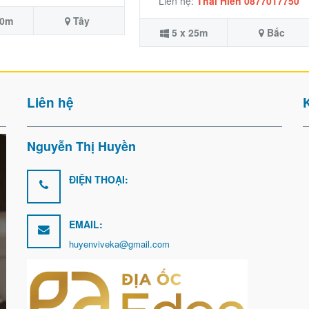
Liên hệ:
Thái Hiền 0877017750
50m
Tây
5 x 25m
Bắc
Liên hệ
Nguyễn Thị Huyền
ĐIỆN THOẠI:
EMAIL:
huyenviveka@gmail.com