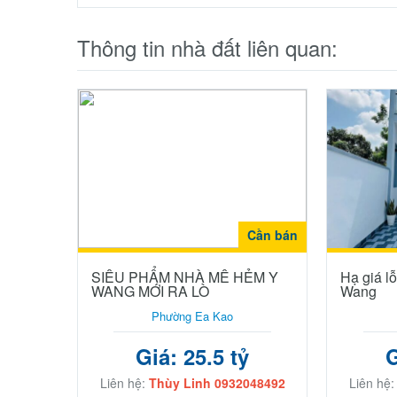
Thông tin nhà đất liên quan:
Cần bán
SIÊU PHẨM NHÀ MÊ HẺM Y
Hạ giá l
WANG MỚI RA LÒ
Wang
Phường Ea Kao
Giá: 25.5 tỷ
G
Liên hệ:
Thùy Linh 0932048492
Liên hệ