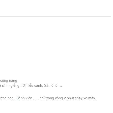
ủ công năng
sinh, giếng trời, tiểu cảnh, Sân ô tô …
rường học , Bệnh viện , … chỉ trong vòng 2 phút chạy xe máy.