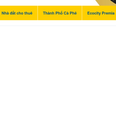
Nhà đất cho thuê
Thành Phố Cà Phê
Ecocity Premia