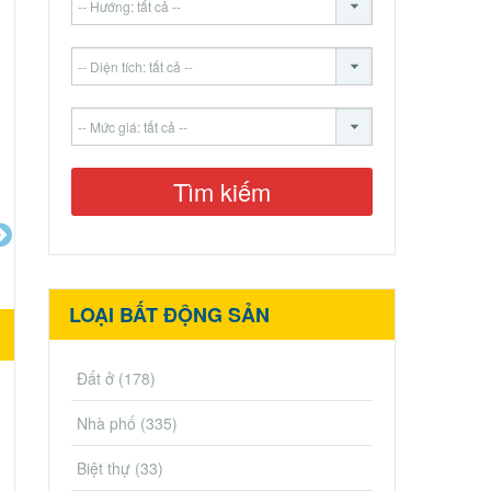
LOẠI BẤT ĐỘNG SẢN
Đất ở
(178)
Nhà phố
(335)
Biệt thự
(33)