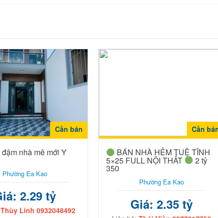
Cần bán
Cần bá
ỗ đậm nhà mê mới Y
BÁN NHÀ HẺM TUỆ TĨNH
5×25 FULL NỘI THẤT
2 tỷ
350
Phường Ea Kao
Phường Ea Kao
iá: 2.29 tỷ
Giá: 2.35 tỷ
:
Thùy Linh 0932048492