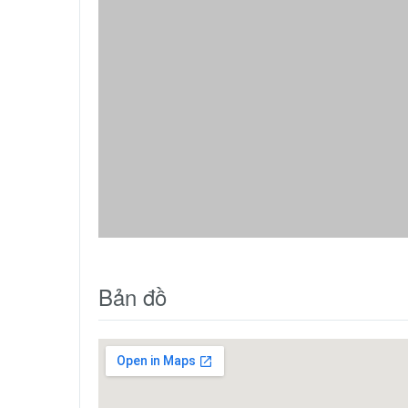
Thông tin nhà đất liên quan:
Cần bán
ĐẤT MẶT TIỀN Y MOAN (TÂN
NHÀ 2 
LỢI) 2000M2 – 35 TỶ!
KHU TR
PHAN C
Phường Buôn Ma Thuột
Ph
Giá: 35 tỷ
Liên hệ:
Nguyễn Thị Huyền
Liên 
090.448.2277