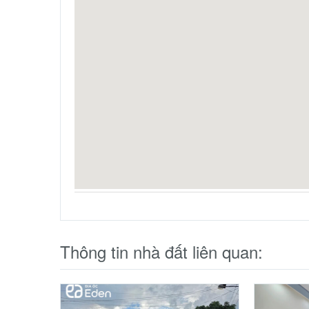
16 x 115m
Nam
10 x
Nguyễn Thị Huyền
Là nhà môi giới bất động sản trung tâm Buôn Ma Thuột.