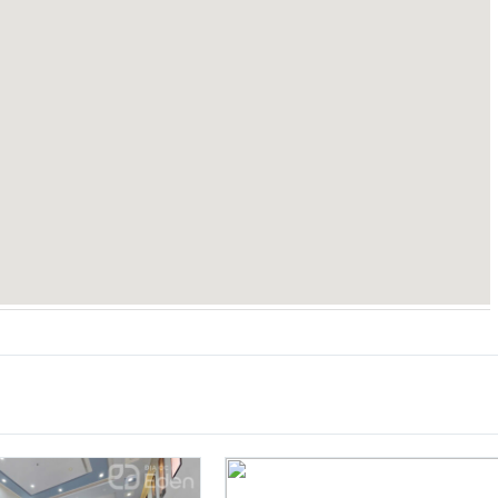
4 x 15m
Bắc
 17m
Đông Nam
Liên hệ
Nguyễn Thị Huyền
ĐIỆN THOẠI:
EMAIL:
huyenviveka@gmail.com