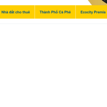
Nhà đất cho thuê
Thành Phố Cà Phê
Ecocity Premia