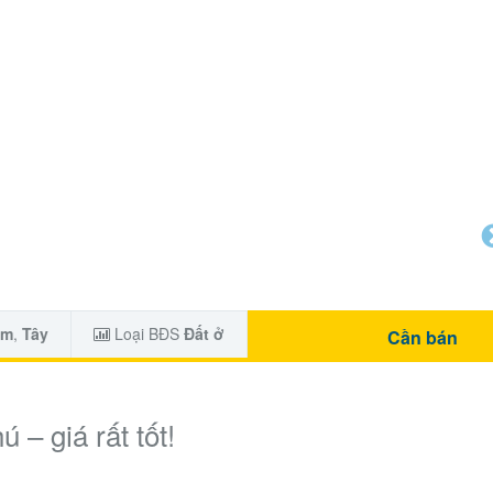
am
,
Tây
Loại BĐS
Đất ở
Cần bán
 – giá rất tốt!