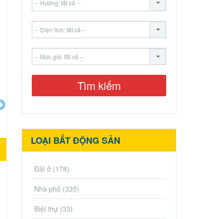
LOẠI BẤT ĐỘNG SẢN
Đất ở
(178)
Nhà phố
(335)
Biệt thự
(33)