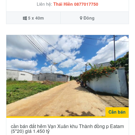
Liên hệ:
Thái Hiền 0877017750
5 x 40m
Đông
Cần bán
cần bán đất hẻm Vạn Xuân khu Thành đồng p Eatam
(5*20) giá 1.450 tỷ