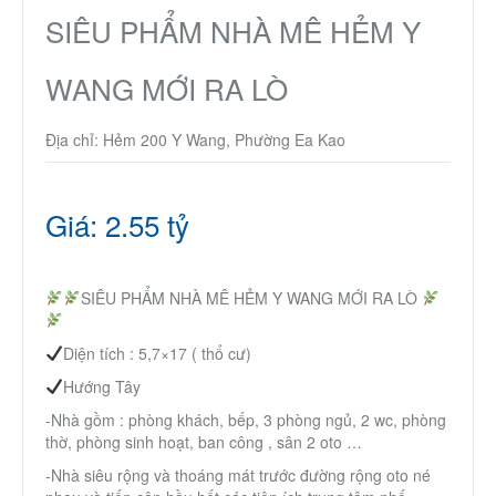
Nhà phố
SIÊU PHẨM NHÀ MÊ HẺM Y
WANG MỚI RA LÒ
Biệt thự
Địa chỉ: Hẻm 200 Y Wang, Phường Ea Kao
Chung cư
Trang trại – Kho – Xưởng
Giá: 2.55 tỷ
Thành Phố Cà Phê
SIÊU PHẨM NHÀ MÊ HẺM Y WANG MỚI RA LÒ
Ecocity Premia
Diện tích : 5,7×17 ( thổ cư)
Hướng Tây
Loại BĐS khác
-Nhà gồm : phòng khách, bếp, 3 phòng ngủ, 2 wc, phòng
thờ, phòng sinh hoạt, ban công , sân 2 oto …
Nhà đất cho thuê
-Nhà siêu rộng và thoáng mát trước đường rộng oto né