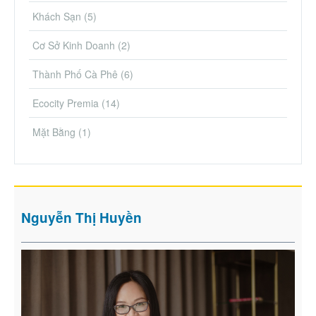
Khách Sạn
(5)
Cơ Sở Kinh Doanh
(2)
Thành Phố Cà Phê
(6)
Ecocity Premia
(14)
Mặt Bằng
(1)
Nguyễn Thị Huyền