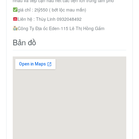
nhau và tiếp cận hầu hết các tiện ích trung tâm phố
Thành Phố Cà Phê
giá chỉ : 2tỷ550 ( bớt lộc mau mắn)
Liên hệ : Thùy Linh 0932048492
Ecocity Premia
Công Ty Địa ốc Eden-115 Lê Thị Hồng Gấm
Bản đồ
Liên hệ