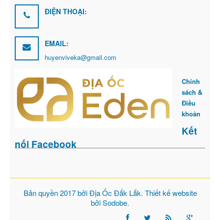
ĐIỆN THOẠI:
EMAIL:
huyenviveka@gmail.com
Chính
sách &
Điều
khoản
Kết
nối Facebook
Bản quyền 2017 bởi
Địa Ốc Đắk Lắk
. Thiết kế website
bởi
Sodobe
.