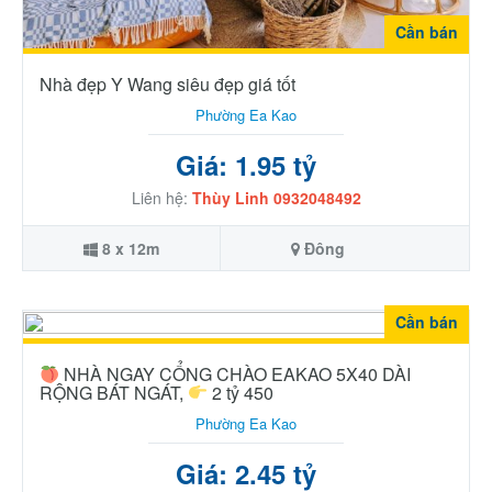
Cần bán
Nhà đẹp Y Wang siêu đẹp giá tốt
Phường Ea Kao
Giá: 1.95 tỷ
Liên hệ:
Thùy Linh 0932048492
8 x 12m
Đông
Cần bán
NHÀ NGAY CỔNG CHÀO EAKAO 5X40 DÀI
RỘNG BÁT NGÁT,
2 tỷ 450
Phường Ea Kao
Giá: 2.45 tỷ