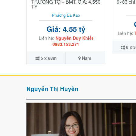
TRƯỜNG TỘ – BMT. GIÁ: 4,550
6×33 chỉ 
TỶ
Phường Ea Kao
Giá: 4.55 tỷ
Liên hệ:
Liên hệ:
Nguyễn Duy Khiết
0983.153.271
6 x 
5 x 68m
Nam
Nguyễn Thị Huyền