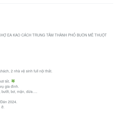
U CHỢ EA KAO CÁCH TRUNG TÂM THÀNH PHỐ BUÔN MÊ THUỘT
ch, 2 nhà vệ sinh full nội thất.
ơi tết.
ụ gia đình.
óc, bưởi, bơ, mận, dừa….
n Đán 2024.
 ở.