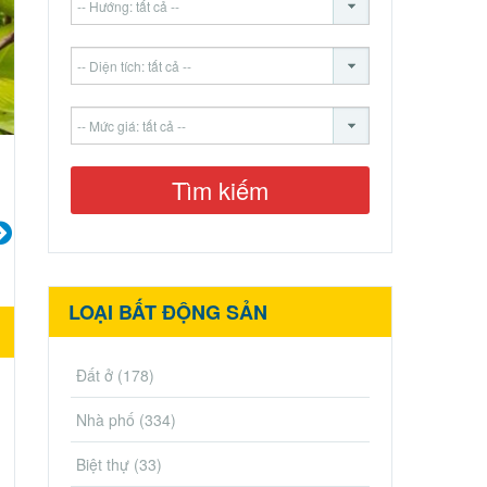
LOẠI BẤT ĐỘNG SẢN
Đất ở
(178)
Nhà phố
(334)
Biệt thự
(33)