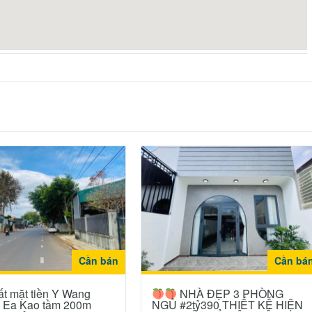
Cần bán
Cần bá
ất mặt tiền Y Wang
NHÀ ĐẸP 3 PHÒNG
ợ Ea Kao tầm 200m
NGỦ #2tỷ390 THIẾT KẾ HIỆN