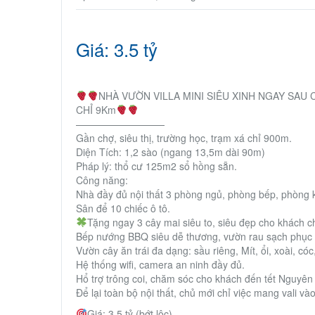
Giá: 3.5 tỷ
NHÀ VƯỜN VILLA MINI SIÊU XINH NGAY SA
CHỈ 9Km
—————————
Gần chợ, siêu thị, trường học, trạm xá chỉ 900m.
Diện Tích: 1,2 sào (ngang 13,5m dài 90m)
Pháp lý: thổ cư 125m2 sổ hồng sẵn.
Công năng:
Nhà đầy đủ nội thất 3 phòng ngủ, phòng bếp, phòng khá
Sân để 10 chiếc ô tô.
Tặng ngay 3 cây mai siêu to, siêu đẹp cho khách ch
Bếp nướng BBQ siêu dễ thương, vườn rau sạch phục v
Vườn cây ăn trái đa dạng: sầu riêng, Mít, ổi, xoài, c
Hệ thống wifi, camera an ninh đầy đủ.
Hổ trợ trông coi, chăm sóc cho khách đến tết Nguyê
Để lại toàn bộ nội thất, chủ mới chỉ việc mang vali vào
Giá: 3,5 tỷ (bớt lộc)