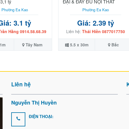
3,1 tỷ
ĐẠI & ĐẦY ĐỦ NỘI THẤT
Phường Ea Kao
Phường Ea Kao
Giá: 3.1 tỷ
Giá: 2.39 tỷ
Trần Hằng 0914.58.68.39
Liên hệ:
Thái Hiền 0877017750
31m
Tây Nam
5.5 x 30m
Bắc
Liên hệ
Nguyễn Thị Huyền
ĐIỆN THOẠI: