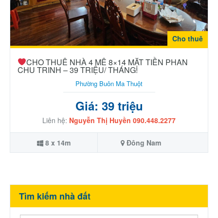
Cho thuê
CHO THUÊ NHÀ 4 MÊ 8×14 MẶT TIỀN PHAN
CHU TRINH – 39 TRIỆU/ THÁNG!
Phường Buôn Ma Thuột
Giá: 39 triệu
Liên hệ:
Nguyễn Thị Huyền 090.448.2277
8 x 14m
Đông Nam
Tìm kiếm nhà đất