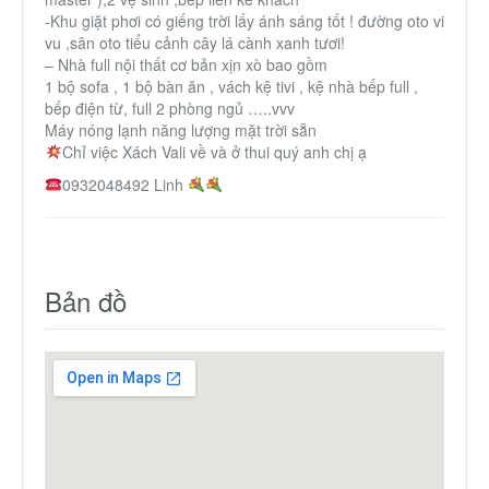
-Khu giặt phơi có giếng trời lấy ánh sáng tốt ! đường oto vi
vu ,sân oto tiểu cảnh cây lá cành xanh tươi!
– Nhà full nội thất cơ bản xịn xò bao gồm
1 bộ sofa , 1 bộ bàn ăn , vách kệ tivi , kệ nhà bếp full ,
bếp điện từ, full 2 phòng ngủ …..vvv
Máy nóng lạnh năng lượng mặt trời sẵn
Chỉ việc Xách Vali về và ở thui quý anh chị ạ
0932048492 Linh
Bản đồ