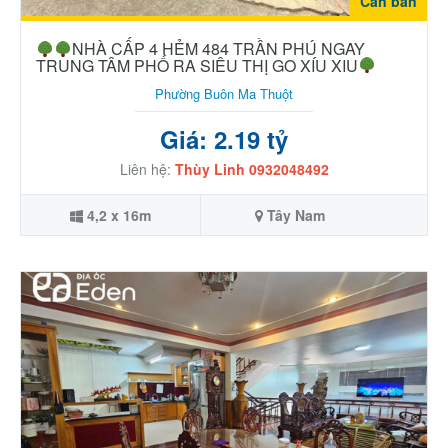
Cần bán
NHÀ CẤP 4 HẺM 484 TRẦN PHÚ NGAY
TRUNG TÂM PHỐ RA SIÊU THỊ GO XÍU XIU
Phường Buôn Ma Thuột
Giá: 2.19 tỷ
Liên hệ:
Thùy Linh 0932048492
4,2 x 16m
Tây Nam