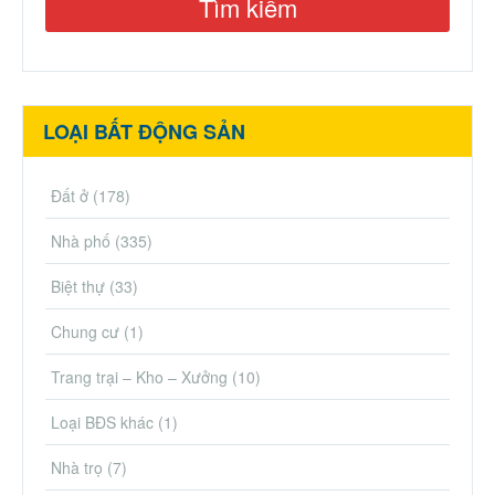
LOẠI BẤT ĐỘNG SẢN
Đất ở
(178)
Nhà phố
(335)
Biệt thự
(33)
Chung cư
(1)
Trang trại – Kho – Xưởng
(10)
Loại BĐS khác
(1)
Nhà trọ
(7)