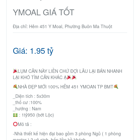
Thành Phố Cà Phê
YMOAL GIÁ TỐT
Ecocity Premia
Địa chỉ: Hẻm 451 Y Moal, Phường Buôn Ma Thuột
Liên hệ
Giá: 1.95 tỷ
LỤM CĂN NÀY LIỀN CHỨ ĐỢI LÂU LẠI BÁN NHANH
LẠI KHÓ TÌM CĂN KHÁC Ạ
NHÀ ĐẸP MỚI 100% HẺM 451 YMOAN TP BMT
_Diện tích : 5x30m
_thổ cư :100%
_hướng : Nam
: 1tỷ950 (bớt Lộc)
Mô tả :
-Nhà thiết kế hiện đại bao gồm 3 phòng Ngủ ( 1 phòng
master ),2 vệ sinh ,bếp liền kề khách