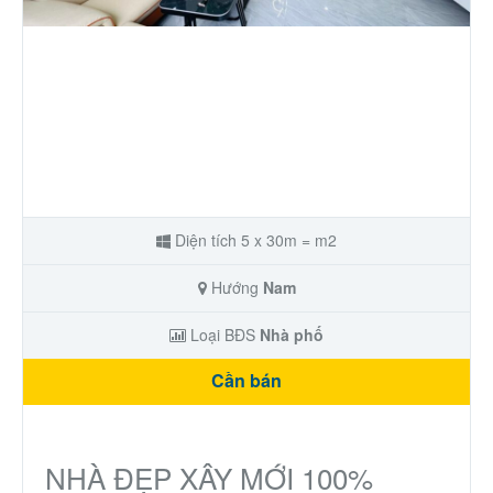
Nhà phố
Biệt thự
Chung cư
Trang trại – Kho – Xưởng
Diện tích 5 x 30m = m2
Thành Phố Cà Phê
Hướng
Nam
Ecocity Premia
Loại BĐS
Nhà phố
Cần bán
Loại BĐS khác
Nhà đất cho thuê
NHÀ ĐẸP XÂY MỚI 100%