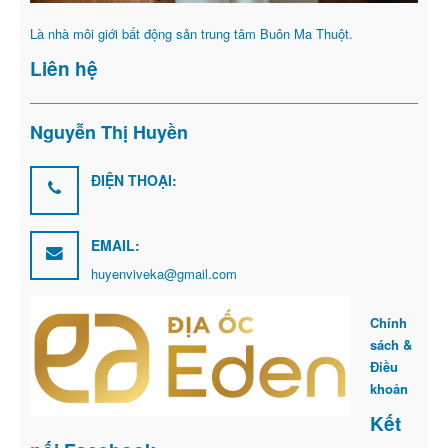
Là nhà môi giới bất động sản trung tâm Buôn Ma Thuột.
Liên hệ
Nguyễn Thị Huyền
ĐIỆN THOẠI:
EMAIL:
huyenviveka@gmail.com
Chính
sách &
Điều
khoản
Kết