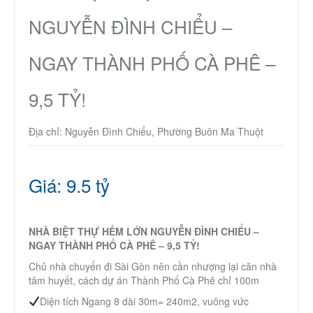
Thành Phố Cà Phê
NGUYỄN ĐÌNH CHIỂU –
Ecocity Premia
NGAY THÀNH PHỐ CÀ PHÊ –
9,5 TỶ!
Liên hệ
Địa chỉ: Nguyễn Đình Chiểu, Phường Buôn Ma Thuột
Giá: 9.5 tỷ
NHÀ BIỆT THỰ HẺM LỚN NGUYỄN ĐÌNH CHIỂU –
NGAY THÀNH PHỐ CÀ PHÊ – 9,5 TỶ!
Chủ nhà chuyển đi Sài Gòn nên cần nhượng lại căn nhà
tâm huyết, cách dự án Thành Phố Cà Phê chỉ 100m
Diện tích Ngang 8 dài 30m= 240m2, vuông vức