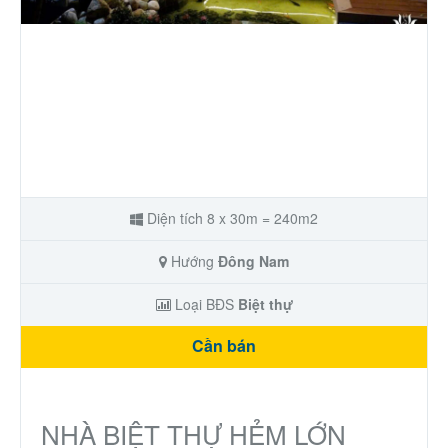
Nhà phố
Biệt thự
Chung cư
Trang trại – Kho – Xưởng
Diện tích 8 x 30m = 240m2
Thành Phố Cà Phê
Hướng
Đông Nam
Ecocity Premia
Loại BĐS
Biệt thự
Cần bán
Loại BĐS khác
Nhà đất cho thuê
NHÀ BIỆT THỰ HẺM LỚN