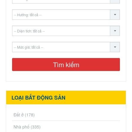
LOẠI BẤT ĐỘNG SẢN
Đất ở
(178)
Nhà phố
(335)