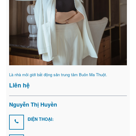
Là nhà môi giới bất động sản trung tâm Buôn Ma Thuột.
Liên hệ
Nguyễn Thị Huyền
ĐIỆN THOẠI: