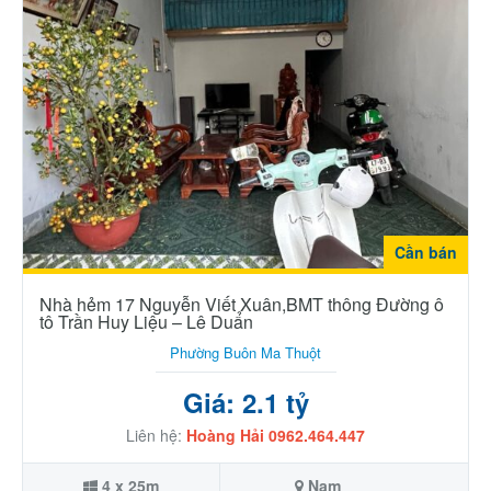
Cần bán
Nhà hẻm 17 Nguyễn Viết Xuân,BMT thông Đường ô
tô Trần Huy Liệu – Lê Duẩn
Phường Buôn Ma Thuột
Giá: 2.1 tỷ
Liên hệ:
Hoàng Hải 0962.464.447
4 x 25m
Nam