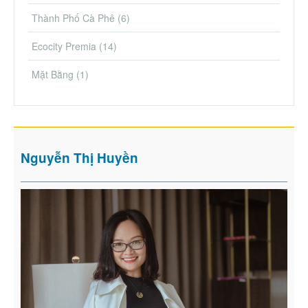
Thành Phố Cà Phê
(6)
Ecocity Premia
(14)
Mặt Bằng
(1)
Nguyễn Thị Huyền