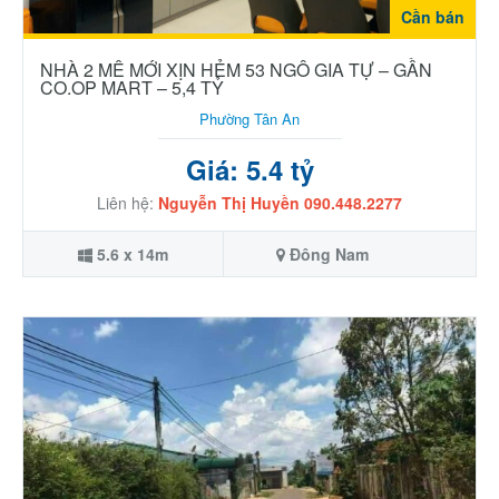
Cần bán
NHÀ 2 MÊ MỚI XỊN HẺM 53 NGÔ GIA TỰ – GẦN
CO.OP MART – 5,4 TỶ
Phường Tân An
Giá: 5.4 tỷ
Liên hệ:
Nguyễn Thị Huyền 090.448.2277
5.6 x 14m
Đông Nam