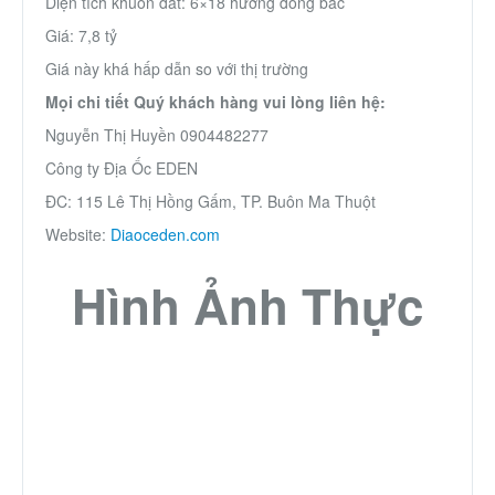
Diện tích khuôn đất: 6×18 hướng đông bắc
Thành Phố Cà Phê
Giá: 7,8 tỷ
Giá này khá hấp dẫn so với thị trường
Ecocity Premia
Mọi chi tiết Quý khách hàng vui lòng liên hệ:
Nguyễn Thị Huyền 0904482277
Liên hệ
Công ty Địa Ốc EDEN
ĐC: 115 Lê Thị Hồng Gấm, TP. Buôn Ma Thuột
Website:
Diaoceden.com
Hình Ảnh Thực