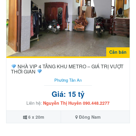
Cần bán
NHÀ VIP 4 TẦNG KHU METRO – GIÁ TRỊ VƯỢT
THỜI GIAN
Phường Tân An
Giá: 15 tỷ
Liên hệ:
Nguyễn Thị Huyền 090.448.2277
6 x 20m
Đông Nam