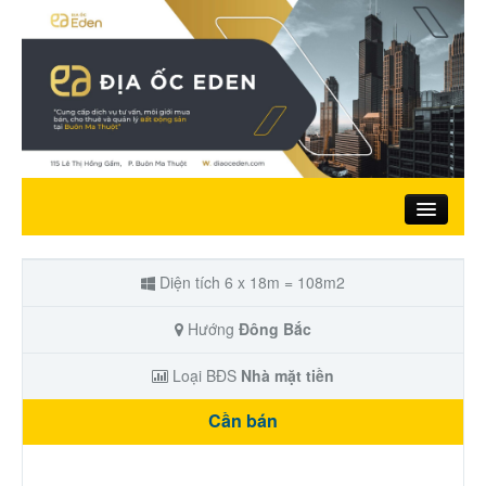
Trang chủ
Diện tích 6 x 18m = 108m2
Giới thiệu
Hướng
Đông Bắc
Loại BĐS
Nhà mặt tiền
Nhà đất bán
Cần bán
Đất ở