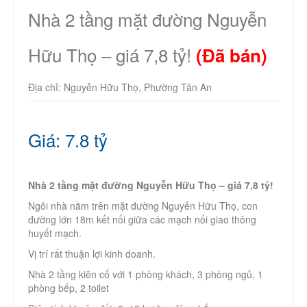
Nhà phố
Nhà 2 tầng mặt đường Nguyễn
Hữu Thọ – giá 7,8 tỷ!
Biệt thự
(Đã bán)
Địa chỉ: Nguyễn Hữu Thọ, Phường Tân An
Chung cư
Trang trại – Kho – Xưởng
Giá: 7.8 tỷ
Thành Phố Cà Phê
Nhà 2 tầng mặt đường Nguyễn Hữu Thọ – giá 7,8 tỷ!
Ecocity Premia
Ngôi nhà nằm trên mặt đường Nguyễn Hữu Thọ, con
đường lớn 18m kết nối giữa các mạch nối giao thông
huyết mạch.
Loại BĐS khác
Vị trí rất thuận lợi kinh doanh.
Nhà 2 tầng kiên cố với 1 phòng khách, 3 phòng ngủ, 1
Nhà đất cho thuê
phòng bếp, 2 toilet