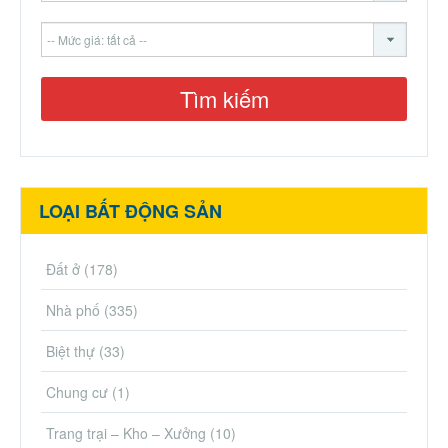
LOẠI BẤT ĐỘNG SẢN
Đất ở
(178)
Nhà phố
(335)
Biệt thự
(33)
Chung cư
(1)
Trang trại – Kho – Xưởng
(10)