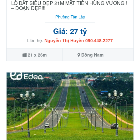
LÔ ĐẤT SIÊU ĐẸP 21M MẶT TIỀN HÙNG VƯƠNG!!
– ĐOẠN ĐẸP!!!
Phường Tân Lập
Giá: 27 tỷ
Liên hệ:
Nguyễn Thị Huyền 090.448.2277
21 x 26m
Đông Nam