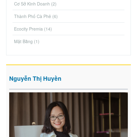
Cơ Sở Kinh Doanh
(2)
Thành Phố Cà Phê
(6)
Ecocity Premia
(14)
Mặt Bằng
(1)
Nguyễn Thị Huyền