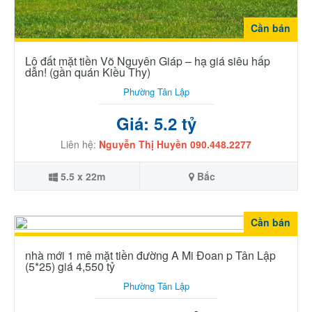
Cần bán
Lô đất mặt tiền Võ Nguyên Giáp – hạ giá siêu hấp
dẫn! (gần quán Kiều Thy)
Phường Tân Lập
Giá: 5.2 tỷ
Liên hệ:
Nguyễn Thị Huyền 090.448.2277
5.5 x 22m
Bắc
Cần bán
nhà mới 1 mê mặt tiền đường A Mi Đoan p Tân Lập
(5*25) giá 4,550 tỷ
Phường Tân Lập