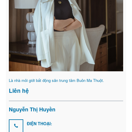
Là nhà môi giới bất động sản trung tâm Buôn Ma Thuột.
Liên hệ
Nguyễn Thị Huyền
ĐIỆN THOẠI: