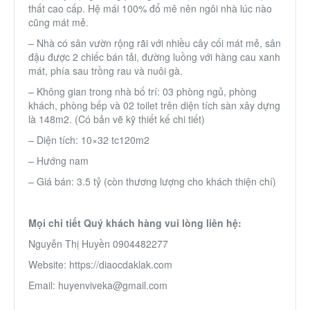
thất cao cấp. Hệ mái 100% đổ mê nên ngôi nhà lúc nào
Thành Phố Cà Phê
cũng mát mẻ.
– Nhà có sân vườn rộng rãi với nhiều cây cối mát mẻ, sân
Ecocity Premia
đậu được 2 chiếc bán tải, đường luồng với hàng cau xanh
mát, phía sau trồng rau và nuôi gà.
– Không gian trong nhà bố trí: 03 phòng ngủ, phòng
Liên hệ
khách, phòng bếp và 02 toilet trên diện tích sàn xây dựng
là 148m2. (Có bản vẽ kỹ thiết kế chi tiết)
– Diện tích: 10×32 tc120m2
– Hướng nam
– Giá bán: 3.5 tỷ (còn thương lượng cho khách thiện chí)
Mọi chi tiết Quý khách hàng vui lòng liên hệ:
Nguyễn Thị Huyền 0904482277
Website: https://diaocdaklak.com
Email: huyenviveka@gmail.com