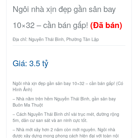
Nhà phố
Ngôi nhà xịn đẹp gần sân bay
10×32 – cần bán gấp!
Biệt thự
(Đã bán)
Địa chỉ: Nguyễn Thái Bình, Phường Tân Lập
Chung cư
Trang trại – Kho – Xưởng
Giá: 3.5 tỷ
Thành Phố Cà Phê
Ngôi nhà xịn đẹp gần sân bay 10×32 – cần bán gấp! (Có
Hình Ảnh)
Ecocity Premia
– Nhà nằm trên hẻm Nguyễn Thái Bình, gần sân bay
Buôn Ma Thuột
Loại BĐS khác
– Cách Nguyễn Thái Bình chỉ vài trục mét, đường rộng
5m, dân cư san sát và an ninh cực tốt.
Nhà đất cho thuê
– Nhà mới xây hơn 2 năm còn mới nguyên. Ngôi nhà
được xây dựng mong phong cách hiện đại với toàn nội