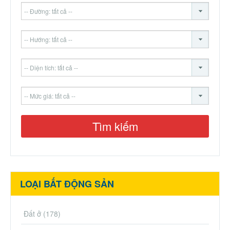
LOẠI BẤT ĐỘNG SẢN
Đất ở
(178)