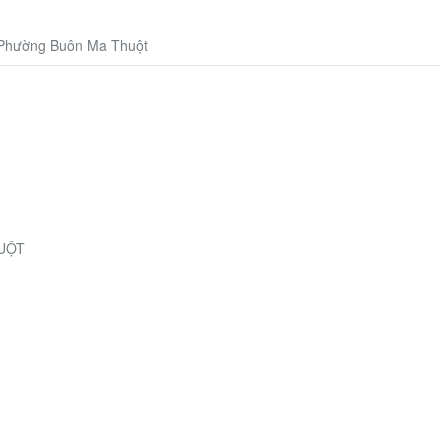
 Phường Buôn Ma Thuột
UỘT