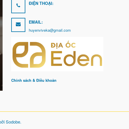
ĐIỆN THOẠI:
EMAIL:
huyenviveka@gmail.com
Chính sách & Điều khoản
 bởi
Sodobe
.