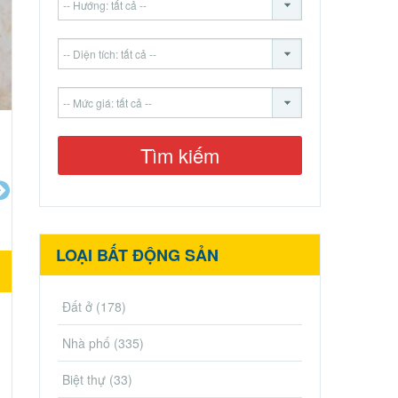
LOẠI BẤT ĐỘNG SẢN
Đất ở
(178)
Nhà phố
(335)
Biệt thự
(33)