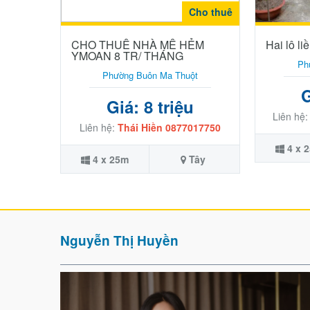
Cho thuê
CHO THUÊ NHÀ MÊ HẺM
Hai lô l
YMOAN 8 TR/ THÁNG
Ph
Phường Buôn Ma Thuột
G
Giá: 8 triệu
Liên hệ
Liên hệ:
Thái Hiền 0877017750
4 x 
4 x 25m
Tây
Nguyễn Thị Huyền