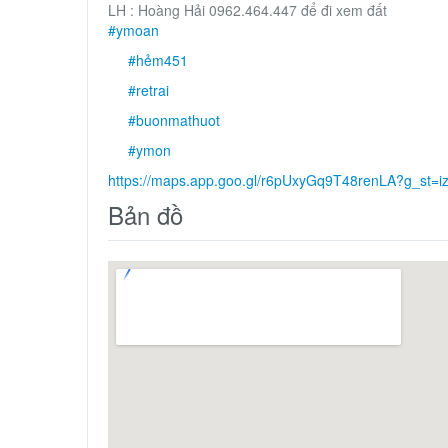
LH : Hoàng Hải 0962.464.447 để đi xem đất
#ymoan
#hẻm451
#retrai
#buonmathuot
#ymon
https://maps.app.goo.gl/r6pUxyGq9T48renLA?g_st=i
Bản đồ