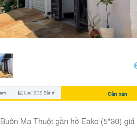
Nam
Loại BĐS
Đất ở
Cần bán
uôn Ma Thuột gần hồ Eako (5*30) giá