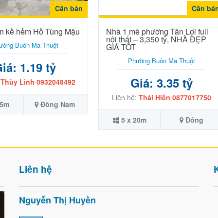
Cần bán
Cần bá
iền kề hẻm Hồ Tùng Mậu
Nhà 1 mê phường Tân Lợi full
nội thất – 3,350 tỷ, NHÀ ĐẸP
ường Buôn Ma Thuột
GIÁ TỐT
Phường Buôn Ma Thuột
iá: 1.19 tỷ
Giá: 3.35 tỷ
:
Thùy Linh 0932048492
Liên hệ:
Thái Hiền 0877017750
25m
Đông Nam
5 x 20m
Đông
Liên hệ
Nguyễn Thị Huyền