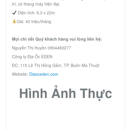
trí, có thang máy hiện đại.
Thành Phố Cà Phê
Diện tích: 6,3 x 22m
Giá: 40 triệu/tháng
Ecocity Premia
Mọi chi tiết Quý khách hàng vui lòng liên hệ:
Liên hệ
Nguyễn Thị Huyền 0904482277
Công ty Địa Ốc EDEN
ĐC: 115 Lê Thị Hồng Gấm, TP. Buôn Ma Thuột
Website:
Diaoceden.com
Hình Ảnh Thực