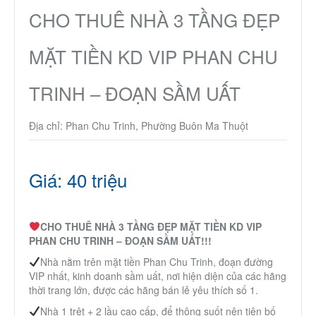
Nhà phố
CHO THUÊ NHÀ 3 TẦNG ĐẸP
MẶT TIỀN KD VIP PHAN CHU
Biệt thự
TRINH – ĐOẠN SẦM UẤT
Chung cư
Địa chỉ: Phan Chu Trinh, Phường Buôn Ma Thuột
Trang trại – Kho – Xưởng
Thành Phố Cà Phê
Giá: 40 triệu
Ecocity Premia
CHO THUÊ NHÀ 3 TẦNG ĐẸP MẶT TIỀN KD VIP
PHAN CHU TRINH – ĐOẠN SẦM UẤT!!!
Loại BĐS khác
Nhà nằm trên mặt tiền Phan Chu Trinh, đoạn đường
VIP nhất, kinh doanh sầm uất, nơi hiện diện của các hãng
thời trang lớn, được các hãng bán lẻ yêu thích số 1.
Nhà đất cho thuê
Nhà 1 trệt + 2 lầu cao cấp, để thông suốt nên tiện bố