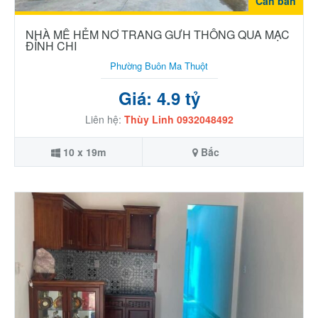
Cần bán
NHÀ MÊ HẺM NƠ TRANG GƯH THÔNG QUA MẠC
ĐỈNH CHI
Phường Buôn Ma Thuột
Giá: 4.9 tỷ
Liên hệ:
Thùy Linh 0932048492
10 x 19m
Bắc