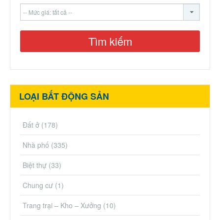
LOẠI BẤT ĐỘNG SẢN
Đất ở
(178)
Nhà phố
(335)
Biệt thự
(33)
Chung cư
(1)
Trang trại – Kho – Xưởng
(10)