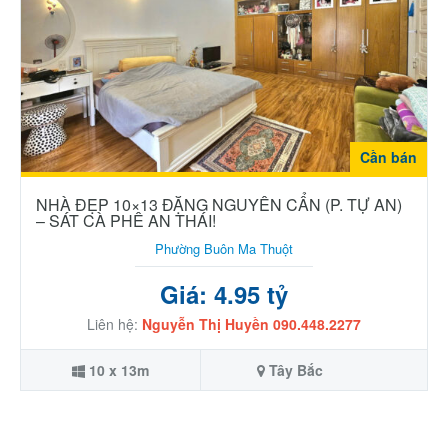
Cần bán
NHÀ ĐẸP 10×13 ĐẶNG NGUYÊN CẨN (P. TỰ AN)
– SÁT CÀ PHÊ AN THÁI!
Phường Buôn Ma Thuột
Giá: 4.95 tỷ
Liên hệ:
Nguyễn Thị Huyền 090.448.2277
10 x 13m
Tây Bắc