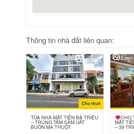
Thông tin nhà đất liên quan:
Cho thuê
TÒA NHÀ MẶT TIỀN BÀ TRIỆU
CHO 
– TRUNG TÂM SẦM UẤT
MẶT TI
BUÔN MA THUỘT
– 39 TR