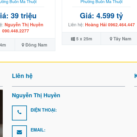
Phường Buôn Ma Thuột
ường Buôn Ma Thuột
Giá: 4.599 tỷ
iá: 39 triệu
Liên hệ:
Hoàng Hải 0962.464.447
hệ:
Nguyễn Thị Huyền
090.448.2277
5 x 25m
Tây Nam
14m
Đông Nam
Liên hệ
Nguyễn Thị Huyền
ĐIỆN THOẠI:
EMAIL: