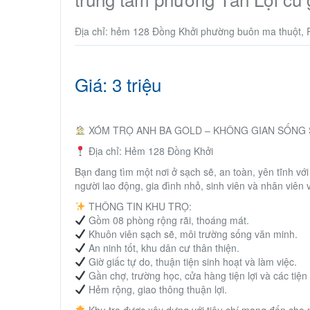
Địa chỉ: hẻm 128 Đồng Khởi phường buôn ma thuột,
Giá: 3 triệu
XÓM TRỌ ANH BA GOLD – KHÔNG GIAN SỐNG S
Địa chỉ: Hẻm 128 Đồng Khởi
Bạn đang tìm một nơi ở sạch sẽ, an toàn, yên tĩnh vớ
người lao động, gia đình nhỏ, sinh viên và nhân viên
THÔNG TIN KHU TRỌ:
Gồm 08 phòng rộng rãi, thoáng mát.
Khuôn viên sạch sẽ, môi trường sống văn minh.
An ninh tốt, khu dân cư thân thiện.
Giờ giấc tự do, thuận tiện sinh hoạt và làm việc.
Gần chợ, trường học, cửa hàng tiện lợi và các tiện
Hẻm rộng, giao thông thuận lợi.
Khu trọ được xây dựng với tiêu chí mang đến cho ng