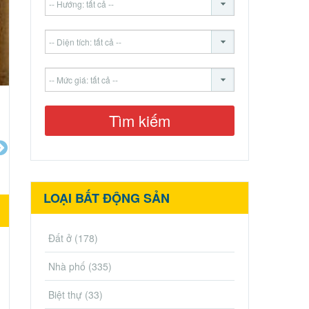
LOẠI BẤT ĐỘNG SẢN
Đất ở
(178)
Nhà phố
(335)
Biệt thự
(33)