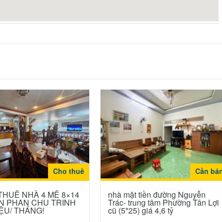
Cho thuê
Cần bá
nhà mặt tiền đường Nguyễn
THUÊ NHÀ 4 MÊ 8×14
Trác- trung tâm Phường Tân Lợi
ỀN PHAN CHU TRINH
cũ (5*25) giá 4,6 tỷ
IỆU/ THÁNG!