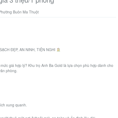
 Phường Buôn Ma Thuột
ẠCH ĐẸP, AN NINH, TIỆN NGHI
i mức giá hợp lý? Khu trọ Anh Ba Gold là lựa chọn phù hợp dành cho
 văn phòng.
 ích xung quanh.
ười thuê một nơi ở thoải mái, an toàn và ổn định lâu dài.