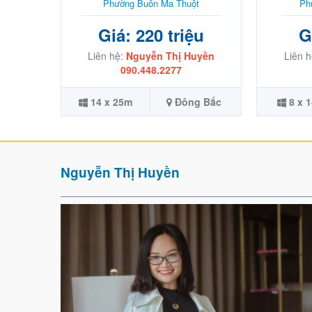
Phường Buôn Ma Thuột
Ph
Giá: 220 triệu
G
Liên hệ:
Nguyễn Thị Huyền
Liên 
090.448.2277
14 x 25m
Đông Bắc
8 x 
Nguyễn Thị Huyền