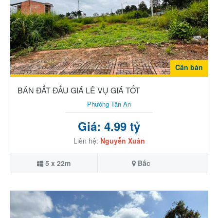
Cần bán
BÁN ĐẤT ĐẤU GIÁ LÊ VỤ GIÁ TỐT
Phường Tân An
Giá: 4.99 tỷ
Liên hệ:
Nguyễn Xuân
5 x 22m
Bắc