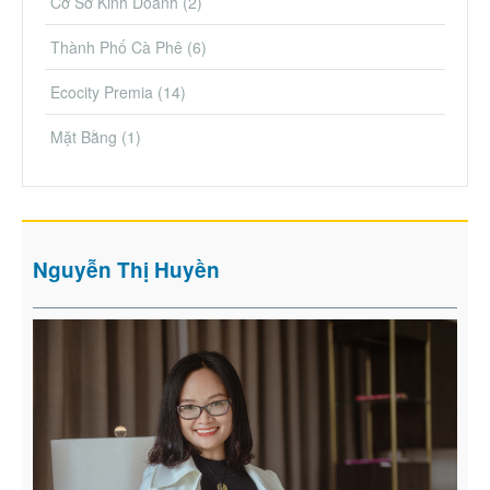
Cơ Sở Kinh Doanh
(2)
Thành Phố Cà Phê
(6)
Ecocity Premia
(14)
Mặt Bằng
(1)
Nguyễn Thị Huyền