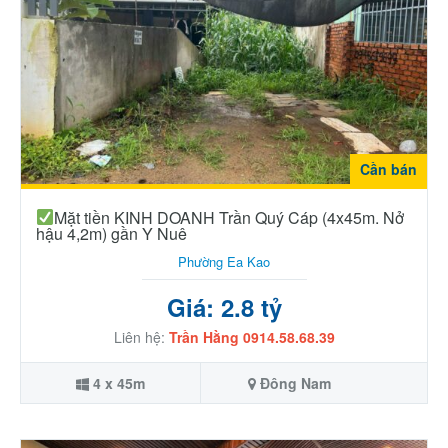
Cần bán
Mặt tiền KINH DOANH Trần Quý Cáp (4x45m. Nở
hậu 4,2m) gần Y Nuê
Phường Ea Kao
Giá: 2.8 tỷ
Liên hệ:
Trần Hằng 0914.58.68.39
4 x 45m
Đông Nam