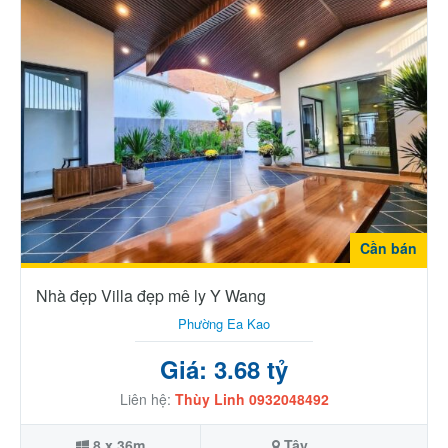
Cần bán
Nhà đẹp Villa đẹp mê ly Y Wang
Phường Ea Kao
Giá: 3.68 tỷ
Liên hệ:
Thùy Linh 0932048492
8 x 36m
Tây