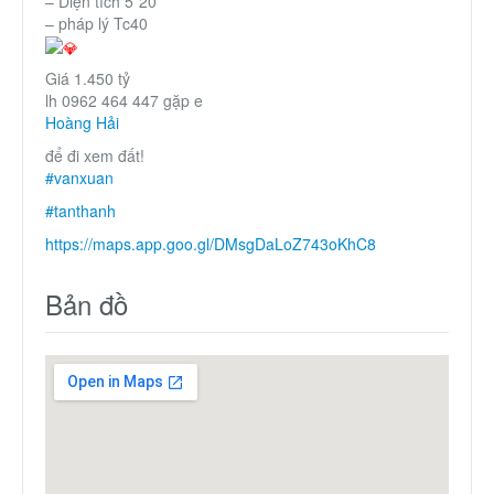
– Diện tích 5*20
– pháp lý Tc40
Giá 1.450 tỷ
lh 0962 464 447 gặp e
Hoàng Hải
để đi xem đất!
#vanxuan
#tanthanh
https://maps.app.goo.gl/DMsgDaLoZ743oKhC8
Bản đồ