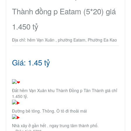
Thành Phố Cà Phê
Thành đồng p Eatam (5*20) giá
Ecocity Premia
1.450 tỷ
Địa chỉ: hẻm Vạn Xuân , phường Eatam, Phường Ea Kao
Liên hệ
Giá: 1.45 tỷ
Đất hẻm Vạn Xuân khu Thành Đồng p Tân Thành giá chỉ
1.450 tỷ.
Đường bê tông. Thông. Ô tô đi thoải mái
Nhà xây ở gần hết . ngay trung tâm thành phố.