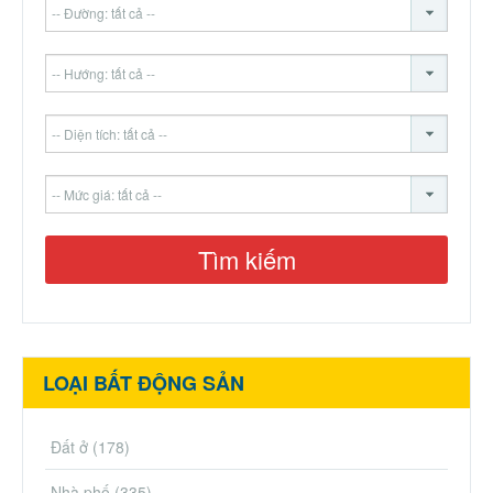
LOẠI BẤT ĐỘNG SẢN
Đất ở
(178)
Nhà phố
(335)