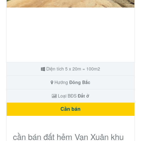
Nhà phố
Biệt thự
Chung cư
Trang trại – Kho – Xưởng
Diện tích 5 x 20m = 100m2
Thành Phố Cà Phê
Hướng
Đông Bắc
Ecocity Premia
Loại BĐS
Đất ở
Cần bán
Loại BĐS khác
Nhà đất cho thuê
cần bán đất hẻm Vạn Xuân khu