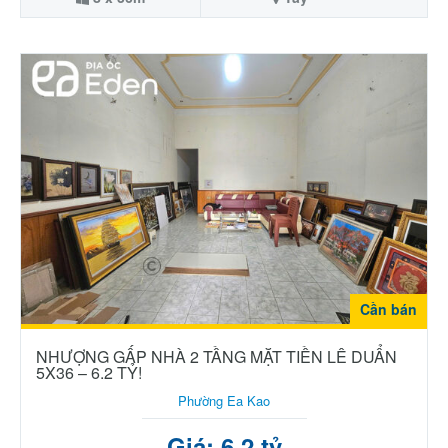
Cần bán
NHƯỢNG GẤP NHÀ 2 TẦNG MẶT TIỀN LÊ DUẨN
5X36 – 6.2 TỶ!
Phường Ea Kao
Giá: 6.2 tỷ