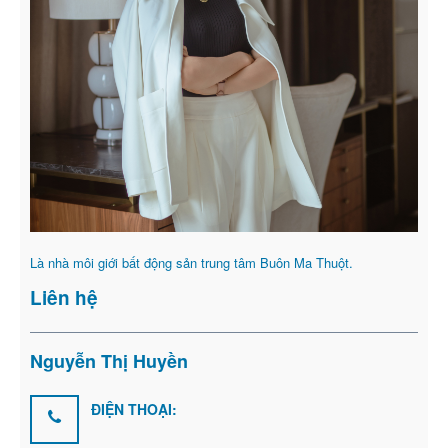
Là nhà môi giới bất động sản trung tâm Buôn Ma Thuột.
Liên hệ
Nguyễn Thị Huyền
ĐIỆN THOẠI: