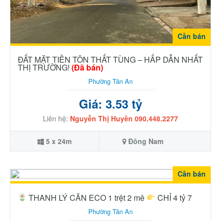
Cần bán
ĐẤT MẶT TIỀN TÔN THẤT TÙNG – HẤP DẪN NHẤT
THỊ TRƯỜNG!
(Đã bán)
Phường Tân An
Giá: 3.53 tỷ
Liên hệ:
Nguyễn Thị Huyền 090.448.2277
5 x 24m
Đông Nam
Cần bán
THANH LÝ CĂN ECO 1 trệt 2 mê
CHỈ 4 tỷ 7
Phường Tân An