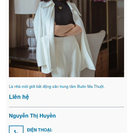
Là nhà môi giới bất động sản trung tâm Buôn Ma Thuột.
Liên hệ
Nguyễn Thị Huyền
ĐIỆN THOẠI: