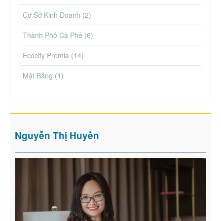
Cơ Sở Kinh Doanh
(2)
Thành Phố Cà Phê
(6)
Ecocity Premia
(14)
Mặt Bằng
(1)
Nguyễn Thị Huyền