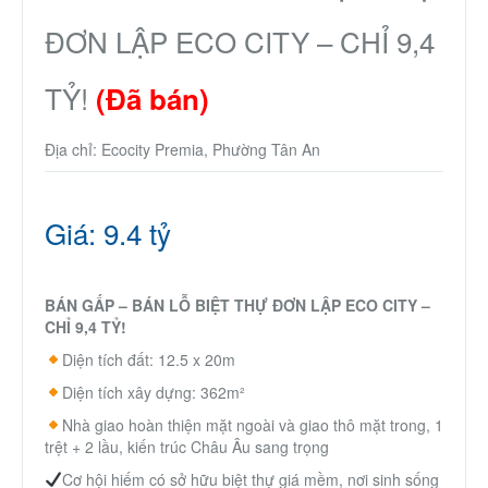
Thành Phố Cà Phê
ĐƠN LẬP ECO CITY – CHỈ 9,4
Ecocity Premia
TỶ!
(Đã bán)
Liên hệ
Địa chỉ: Ecocity Premia, Phường Tân An
Giá: 9.4 tỷ
BÁN GẤP – BÁN LỖ BIỆT THỰ ĐƠN LẬP ECO CITY –
CHỈ 9,4 TỶ!
Diện tích đất: 12.5 x 20m
Diện tích xây dựng: 362m²
Nhà giao hoàn thiện mặt ngoài và giao thô mặt trong, 1
trệt + 2 lầu, kiến trúc Châu Âu sang trọng
Cơ hội hiếm có sở hữu biệt thự giá mềm, nơi sinh sống