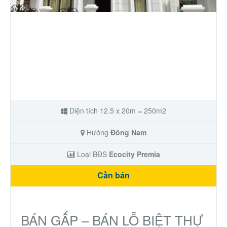
Nhà phố
Biệt thự
Chung cư
Trang trại – Kho – Xưởng
Diện tích 12.5 x 20m = 250m2
Thành Phố Cà Phê
Hướng
Đông Nam
Ecocity Premia
Loại BĐS
Ecocity Premia
Cần bán
Loại BĐS khác
Nhà đất cho thuê
BÁN GẤP – BÁN LỖ BIỆT THỰ