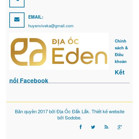
EMAIL:
huyenviveka@gmail.com
Chính
sách &
Điều
khoản
Kết
nối Facebook
Bản quyền 2017 bởi
Địa Ốc Đắk Lắk
. Thiết kế website
bởi
Sodobe
.