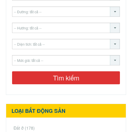
LOẠI BẤT ĐỘNG SẢN
Đất ở
(178)