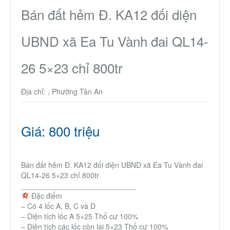
Nhà phố
Bán đất hẻm Đ. KA12 đối diện
UBND xã Ea Tu Vành đai QL14-
Biệt thự
26 5×23 chỉ 800tr
Chung cư
Địa chỉ: , Phường Tân An
Trang trại – Kho – Xưởng
Thành Phố Cà Phê
Giá: 800 triệu
Ecocity Premia
Bán đất hẻm Đ. KA12 đối diện UBND xã Ea Tu Vành đai
QL14-26 5×23 chỉ 800tr
Loại BĐS khác
____________________________
Đặc điểm
– Có 4 lốc A, B, C và D
Nhà đất cho thuê
– Diện tích lốc A 5×25 Thổ cư 100%
– Diện tích các lốc còn lại 5×23 Thổ cư 100%