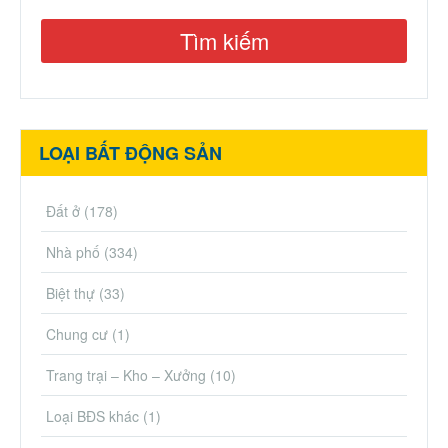
LOẠI BẤT ĐỘNG SẢN
Đất ở
(178)
Nhà phố
(334)
Biệt thự
(33)
Chung cư
(1)
Trang trại – Kho – Xưởng
(10)
Loại BĐS khác
(1)