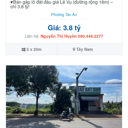
♥️Bán gấp lô đất đấu giá Lê Vụ (đường rộng 18m) –
chỉ 3.8 tỷ!
Phường Tân An
Giá: 3.8 tỷ
Liên hệ:
Nguyễn Thị Huyền 090.448.2277
5 x 20m
Tây Nam