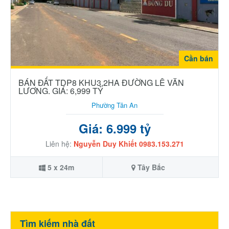
Cần bán
BÁN ĐẤT TDP8 KHU3,2HA ĐƯỜNG LÊ VĂN
LƯƠNG. GIÁ: 6,999 TỶ
Phường Tân An
Giá: 6.999 tỷ
Liên hệ:
Nguyễn Duy Khiết 0983.153.271
5 x 24m
Tây Bắc
Tìm kiếm nhà đất