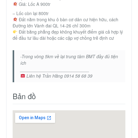
Giá: Lốc A 900tr
Thành Phố Cà Phê
– Lốc còn lại 800tr
Đất nằm trong khu ô bàn cơ dân cư hiện hữu, cách
Ecocity Premia
Đường lớn Vành đai QL 14-26 chỉ 300m
Đất bằng phẳng đẹp không khuyết điểm giá cả hợp lý
để đầu tư lâu dài hoặc các cặp vợ chồng trẻ định cư
Liên hệ
-Trong vòng 5km về lại trung tâm BMT đầy đủ tiện
ích
____________________________
Liên hệ Trần Hằng 0914 58 68 39
Bản đồ