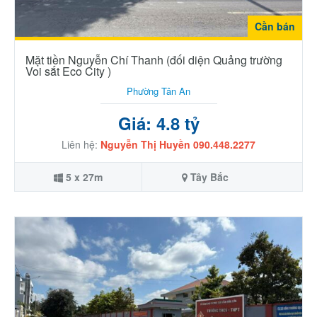
Cần bán
Mặt tiền Nguyễn Chí Thanh (đối diện Quảng trường
Voi sắt Eco City )
Phường Tân An
Giá: 4.8 tỷ
Liên hệ:
Nguyễn Thị Huyền 090.448.2277
5 x 27m
Tây Bắc