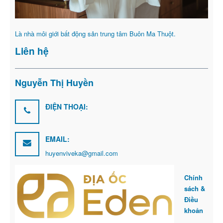
Là nhà môi giới bất động sản trung tâm Buôn Ma Thuột.
Liên hệ
Nguyễn Thị Huyền
ĐIỆN THOẠI:
EMAIL:
huyenviveka@gmail.com
Chính
sách &
Điều
khoản