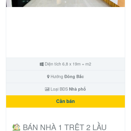
Nhà phố
Biệt thự
Chung cư
Trang trại – Kho – Xưởng
Diện tích 6,8 x 19m = m2
Thành Phố Cà Phê
Hướng
Đông Bắc
Ecocity Premia
Loại BĐS
Nhà phố
Cần bán
Loại BĐS khác
Nhà đất cho thuê
BÁN NHÀ 1 TRỆT 2 LẦU