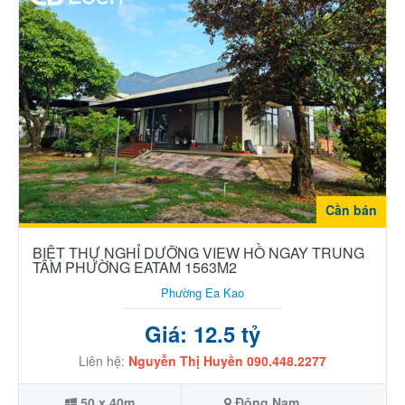
Cần bán
BIỆT THỰ NGHỈ DƯỠNG VIEW HỒ NGAY TRUNG
TÂM PHƯỜNG EATAM 1563M2
Phường Ea Kao
Giá: 12.5 tỷ
Liên hệ:
Nguyễn Thị Huyền 090.448.2277
50 x 40m
Đông Nam