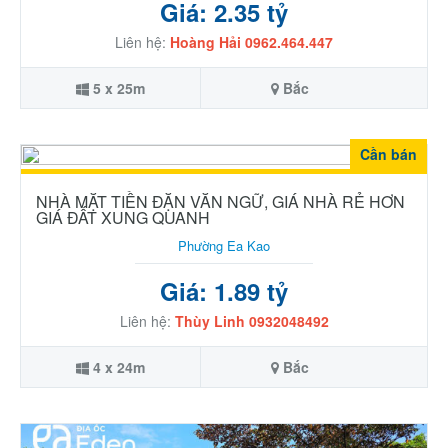
Giá: 2.35 tỷ
Liên hệ:
Hoàng Hải 0962.464.447
5 x 25m
Bắc
Cần bán
NHÀ MẶT TIỀN ĐẶN VĂN NGỮ, GIÁ NHÀ RẺ HƠN
GIÁ ĐẤT XUNG QUANH
Phường Ea Kao
Giá: 1.89 tỷ
Liên hệ:
Thùy Linh 0932048492
4 x 24m
Bắc