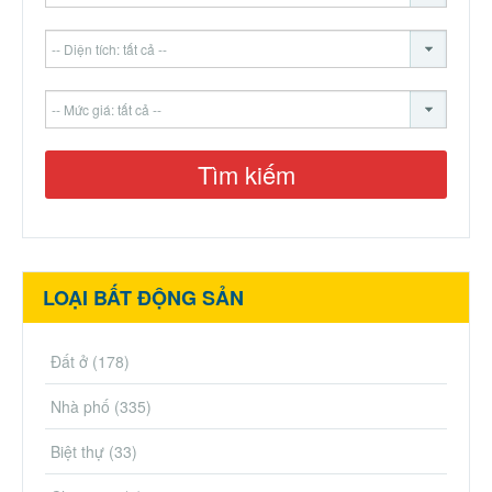
LOẠI BẤT ĐỘNG SẢN
Đất ở
(178)
Nhà phố
(335)
Biệt thự
(33)