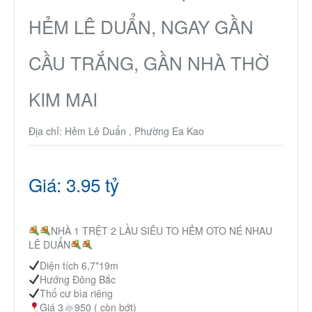
Thành Phố Cà Phê
HẺM LÊ DUẨN, NGAY GẦN
Ecocity Premia
CẦU TRẮNG, GẦN NHÀ THỜ
KIM MAI
Liên hệ
Địa chỉ: Hẻm Lê Duẩn , Phường Ea Kao
Giá: 3.95 tỷ
NHÀ 1 TRỆT 2 LẦU SIÊU TO HẺM OTO NÉ NHAU
LÊ DUẨN
Diện tích 6,7*19m
Hướng Đông Bắc
Thổ cư bìa riêng
Giá 3
950 ( còn bớt)