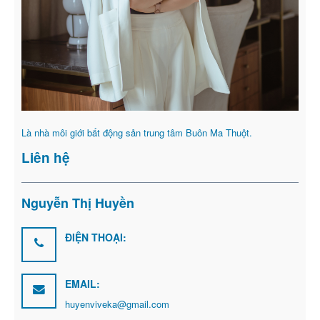
Là nhà môi giới bất động sản trung tâm Buôn Ma Thuột.
Liên hệ
Nguyễn Thị Huyền
ĐIỆN THOẠI:
EMAIL:
huyenviveka@gmail.com