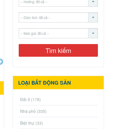
LOẠI BẤT ĐỘNG SẢN
Đất ở
(178)
Nhà phố
(335)
Biệt thự
(33)