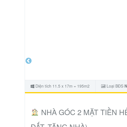
Diện tích 11.5 x 17m = 195m2
Loại BĐS
N
NHÀ GÓC 2 MẶT TIỀN H
ĐẤT, TẶNG NHÀ)