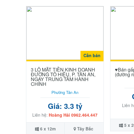
Cần bán
3 LÔ MẶT TIỀN KINH DOANH
♥️Bán gấ
ĐƯỜNG TÔ HIỆU, P. TÂN AN,
(đường rộ
NGAY TRUNG TÂM HÀNH
CHÍNH
Phường Tân An
Giá: 3.3 tỷ
Liên 
Liên hệ:
Hoàng Hải 0962.464.447
5 x 
6 x 12m
Tây Bắc