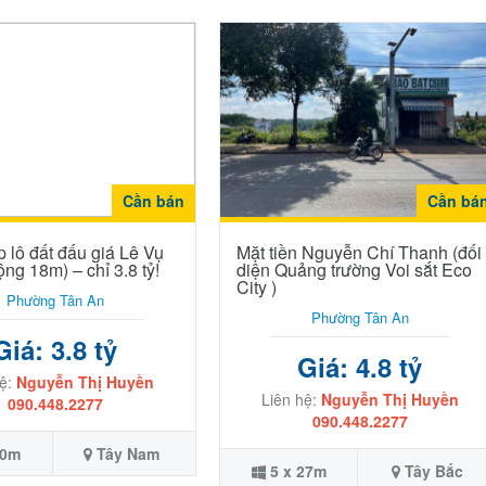
Cần bán
Cần bá
p lô đất đấu giá Lê Vụ
Mặt tiền Nguyễn Chí Thanh (đối
ng 18m) – chỉ 3.8 tỷ!
diện Quảng trường Voi sắt Eco
City )
Phường Tân An
Phường Tân An
Giá: 3.8 tỷ
Giá: 4.8 tỷ
hệ:
Nguyễn Thị Huyền
Liên hệ:
Nguyễn Thị Huyền
090.448.2277
090.448.2277
20m
Tây Nam
5 x 27m
Tây Bắc