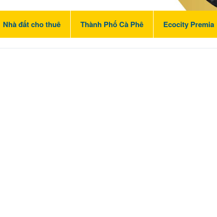
Nhà đất cho thuê
Thành Phố Cà Phê
Ecocity Premia