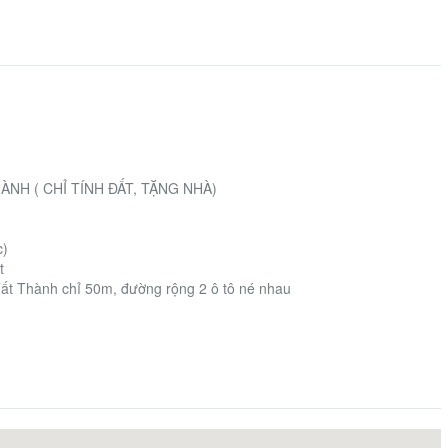
NH ( CHỈ TÍNH ĐẤT, TẶNG NHÀ)
c)
t
Tất Thành chỉ 50m, đường rộng 2 ô tô né nhau