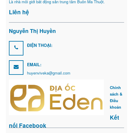
Là nhà môi giới bất động sản trung tâm Buôn Ma Thuột.
Liên hệ
Nguyễn Thị Huyền
ĐIỆN THOẠI:
EMAIL:
huyenviveka@gmail.com
Chính
sách &
Điều
khoản
Kết
nối Facebook