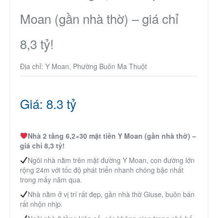
Thành Phố Cà Phê
Moan (gần nhà thờ) – giá chỉ
Ecocity Premia
8,3 tỷ!
Địa chỉ: Y Moan, Phường Buôn Ma Thuột
Liên hệ
Giá: 8.3 tỷ
Nhà 2 tầng 6,2×30 mặt tiền Y Moan (gần nhà thờ) –
giá chỉ 8,3 tỷ!
Ngôi nhà nằm trên mặt đường Y Moan, con đường lớn
rộng 24m với tốc độ phát triển nhanh chóng bậc nhất
trong mấy năm qua.
Nhà nằm ở vị trí rất đẹp, gần nhà thờ Giuse, buôn bán
rất nhộn nhịp.