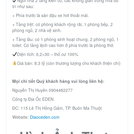
Ngôi nhà 2 tầng kiên cố, các không gian trong nhà bố
trí như sau:
+ Phía trước là sân đậu xe hơi thoải mái.
+ Tầng trệt: có phòng khách rộng rãi, 1 phòng bếp, 2
phòng ngủ, 2 nhà vệ sinh.
+ Tầng lầu: có 1 phòng sinh hoạt chung, 2 phòng ngủ, 1
toilet. Có tầng lệch cao hơn ở phía trước là phòng thờ.
Diện tích: 6,2×30 – thổ cư 100%
Giá bán: 8,3 tỷ (còn thương lượng cho khách thiện chí)
Mọi chi tiết Quý khách hàng vui lòng liên hệ:
Nguyễn Thị Huyền 0904482277
Công ty Địa Ốc EDEN
ĐC: 115 Lê Thị Hồng Gấm, TP. Buôn Ma Thuột
Website:
Diaoceden.com