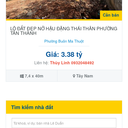
Cần bán
LÔ ĐẤT ĐẸP NỞ HẬU ĐẶNG THÁI THÂN PHƯỜNG
TÂN THÀNH
Phường Buôn Ma Thuột
Giá: 3.38 tỷ
Liên hệ:
Thùy Linh 0932048492
7,4 x 40m
Tây Nam
Tìm kiếm nhà đất