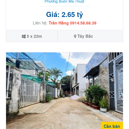
Phường Buôn Ma Thuột
Giá: 2.65 tỷ
Liên hệ:
Trần Hằng 0914.58.68.39
5 x 22m
Tây Bắc
Cần bán