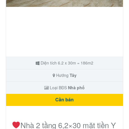
Nhà phố
Biệt thự
Chung cư
Trang trại – Kho – Xưởng
Diện tích 6.2 x 30m = 186m2
Thành Phố Cà Phê
Hướng
Tây
Ecocity Premia
Loại BĐS
Nhà phố
Cần bán
Loại BĐS khác
Nhà đất cho thuê
Nhà 2 tầng 6,2×30 mặt tiền Y