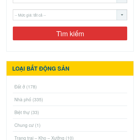
LOẠI BẤT ĐỘNG SẢN
Đất ở
(178)
Nhà phố
(335)
Biệt thự
(33)
Chung cư
(1)
Trang trại – Kho – Xưởng
(10)