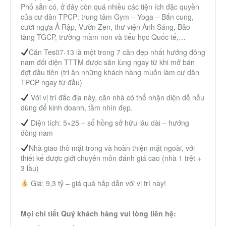
Phố sẵn có, ở đây còn quá nhiều các tiện ích đặc quyền
Thành Phố Cà Phê
của cư dân TPCP: trung tâm Gym – Yoga – Bắn cung,
cưỡi ngựa Ả Rập, Vườn Zen, thư viện Ánh Sáng, Bảo
tàng TGCP, trường mầm non và tiểu học Quốc tế,…
Ecocity Premia
Căn Tes07-13 là một trong 7 căn đẹp nhất hướng đông
nam đối diện TTTM được săn lùng ngay từ khi mở bán
Liên hệ
đợt đầu tiên (tri ân những khách hàng muốn làm cư dân
TPCP ngay từ đầu)
Với vị trí đắc địa này, căn nhà có thể nhận diện dễ nếu
dùng để kinh doanh, tầm nhìn đẹp.
Diện tích: 5×25 – sổ hồng sở hữu lâu dài – hướng
đông nam
Nhà giao thô mặt trong và hoàn thiện mặt ngoài, với
thiết kế được giới chuyên môn đánh giá cao (nhà 1 trệt +
3 lầu)
Giá: 9,3 tỷ – giá quá hấp dẫn với vị trí này!
Mọi chi tiết Quý khách hàng vui lòng liên hệ: