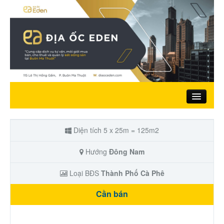
Trang chủ
Diện tích 5 x 25m = 125m2
Giới thiệu
Hướng
Đông Nam
Loại BĐS
Thành Phố Cà Phê
Nhà đất bán
Cần bán
Đất ở