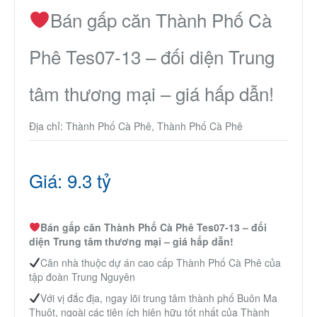
Nhà phố
Bán gấp căn Thành Phố Cà
Phê Tes07-13 – đối diện Trung
Biệt thự
tâm thương mại – giá hấp dẫn!
Chung cư
Địa chỉ: Thành Phố Cà Phê, Thành Phố Cà Phê
Trang trại – Kho – Xưởng
Thành Phố Cà Phê
Giá: 9.3 tỷ
Ecocity Premia
Bán gấp căn Thành Phố Cà Phê Tes07-13 – đối
diện Trung tâm thương mại – giá hấp dẫn!
Loại BĐS khác
Căn nhà thuộc dự án cao cấp Thành Phố Cà Phê của
tập đoàn Trung Nguyên
Nhà đất cho thuê
Với vị đắc địa, ngay lõi trung tâm thành phố Buôn Ma
Thuột, ngoài các tiện ích hiện hữu tốt nhất của Thành