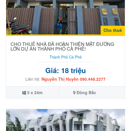
Cho thuê
CHO THUÊ NHÀ ĐÃ HOÀN THIỆN MẶT ĐƯỜNG
LỚN DỰ ÁN THÀNH PHỐ CÀ PHÊ!
Thành Phố Cà Phê
Giá: 18 triệu
Liên hệ:
Nguyễn Thị Huyền 090.448.2277
5 x 24m
Đông Bắc