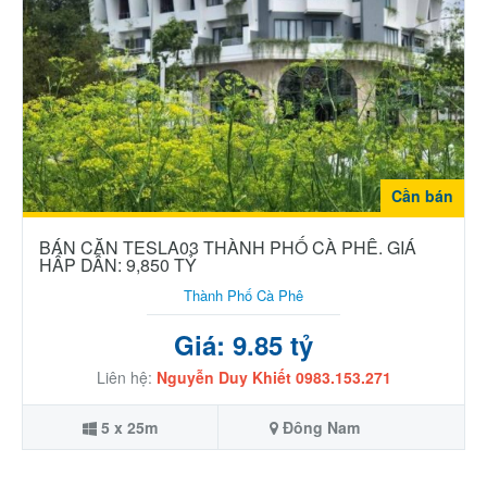
Cần bán
BÁN CĂN TESLA03 THÀNH PHỐ CÀ PHÊ. GIÁ
HẤP DẪN: 9,850 TỶ
Thành Phố Cà Phê
Giá: 9.85 tỷ
Liên hệ:
Nguyễn Duy Khiết 0983.153.271
5 x 25m
Đông Nam