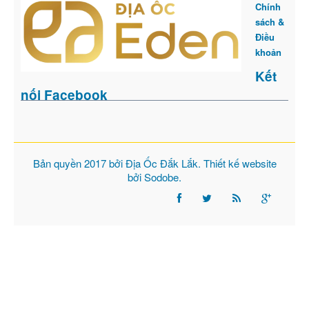
Chính
sách &
Điều
khoản
Kết
nối Facebook
Bản quyền 2017 bởi
Địa Ốc Đắk Lắk
. Thiết kế website
bởi
Sodobe
.