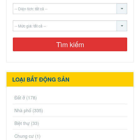
LOẠI BẤT ĐỘNG SẢN
Đất ở
(178)
Nhà phố
(335)
Biệt thự
(33)
Chung cư
(1)