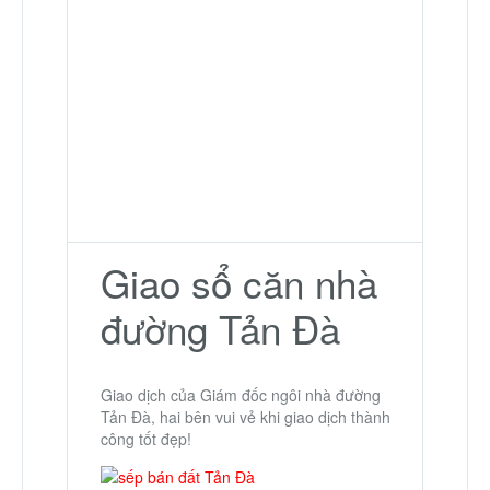
Nhà phố
Biệt thự
Chung cư
Trang trại – Kho – Xưởng
Thành Phố Cà Phê
Giao sổ căn nhà
đường Tản Đà
Ecocity Premia
Loại BĐS khác
Giao dịch của Giám đốc ngôi nhà đường
Tản Đà, hai bên vui vẻ khi giao dịch thành
công tốt đẹp!
Nhà đất cho thuê