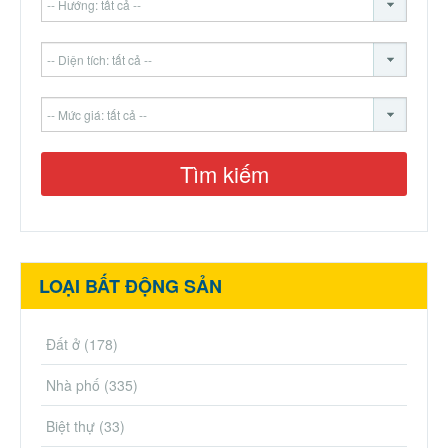
LOẠI BẤT ĐỘNG SẢN
Đất ở
(178)
Nhà phố
(335)
Biệt thự
(33)