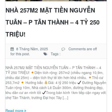
Nhà phố
NHÀ 257M2 MẶT TIỀN NGUYỄN
Biệt thự
TUÂN – P TÂN THÀNH – 4 TỶ 250
Chung cư
TRIỆU!
Trang trại – Kho – Xưởng
8 Tháng Năm, 2025
Comments are off
for this post.
Tags :
Thành Phố Cà Phê
NHÀ 257M2 MẶT TIỀN NGUYỄN TUÂN – P TÂN THÀNH – 4
TỶ 250 TRIỆU!
Diện tích rộng: 257m2 (chiều ngang 10,9m,
Ecocity Premia
chiều dài 25m) – diện tích thự tế lớn hơn khá nhiều.
Thổ cư
253,7m2
Hướng bắc
Giá: 4 tỷ 250 triệu
Đường Nguyễn
Tuân rộng 10m, Nhà cách Lê Duẩn 300m, đường thoáng đẹp,
Loại BĐS khác
khu dân cư an ninh tốt
Trong bán kính 1km tiếp cận ngay với:
chợ Tân Thành, trường Đại học Tây […]
Nhà đất cho thuê
Read more