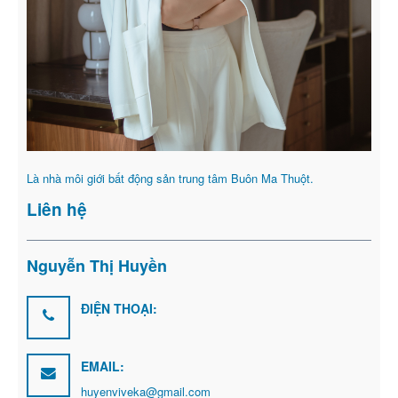
Là nhà môi giới bất động sản trung tâm Buôn Ma Thuột.
Liên hệ
Nguyễn Thị Huyền
ĐIỆN THOẠI:
EMAIL:
huyenviveka@gmail.com