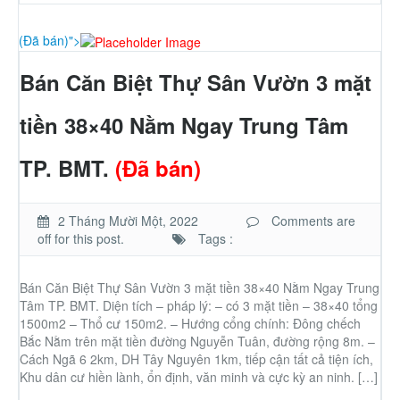
Thành Phố Cà Phê
(Đã bán)">
Ecocity Premia
Bán Căn Biệt Thự Sân Vườn 3 mặt
tiền 38×40 Nằm Ngay Trung Tâm
Liên hệ
TP. BMT.
(Đã bán)
2 Tháng Mười Một, 2022
Comments are
off for this post.
Tags :
Bán Căn Biệt Thự Sân Vườn 3 mặt tiền 38×40 Nằm Ngay Trung
Tâm TP. BMT. Diện tích – pháp lý: – có 3 mặt tiền – 38×40 tổng
1500m2 – Thổ cư 150m2. – Hướng cổng chính: Đông chếch
Bắc Nằm trên mặt tiền đường Nguyễn Tuân, đường rộng 8m. –
Cách Ngã 6 2km, DH Tây Nguyên 1km, tiếp cận tất cả tiện ích,
Khu dân cư hiền lành, ổn định, văn minh và cực kỳ an ninh. […]