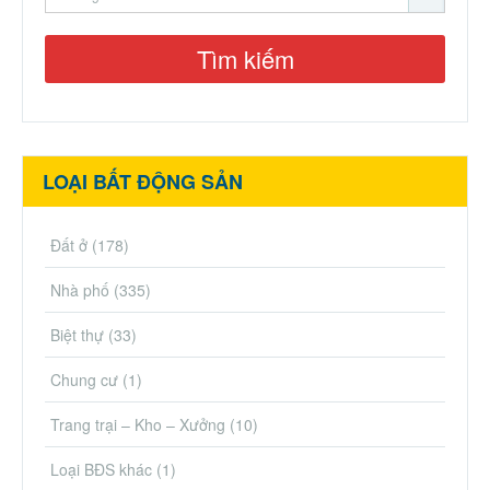
LOẠI BẤT ĐỘNG SẢN
Đất ở
(178)
Nhà phố
(335)
Biệt thự
(33)
Chung cư
(1)
Trang trại – Kho – Xưởng
(10)
Loại BĐS khác
(1)