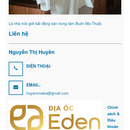
Là nhà môi giới bất động sản trung tâm Buôn Ma Thuột.
Liên hệ
Nguyễn Thị Huyền
ĐIỆN THOẠI:
EMAIL:
huyenviveka@gmail.com
Chính
sách &
Điều
khoản