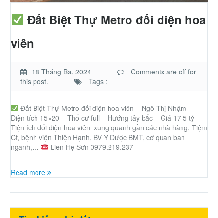
Nhà phố
Đất Biệt Thự Metro đối diện hoa
Biệt thự
viên
Chung cư
18 Tháng Ba, 2024
Comments are off for
this post.
Tags :
Trang trại – Kho – Xưởng
Đất Biệt Thự Metro đối diện hoa viên – Ngô Thị Nhậm –
Diện tích 15×20 – Thổ cư full – Hướng tây bắc – Giá 17,5 tỷ
Thành Phố Cà Phê
Tiện ích đối diện hoa viên, xung quanh gần các nhà hàng, Tiệm
Cf, bệnh viện Thiện Hạnh, BV Y Dược BMT, cơ quan ban
Ecocity Premia
ngành,…
Liên Hệ Sơn 0979.219.237
Read more
Loại BĐS khác
Nhà đất cho thuê