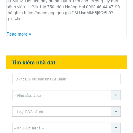
cư 50m2 Tiện ích đầy đủ bán kính 1km chợ, trường, uỷ ban,
bệnh viện…. Giá 1 tỷ 750 triệu Hoàng Hải 0962.46.44.47 Đã
thả ghim https://maps.app.goo.gl/xC6UJsnMkE8j9QBb9?
g_st=ic
Read more
Tìm kiếm nhà đất