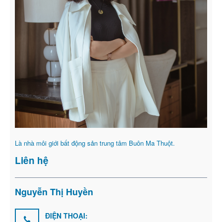
Là nhà môi giới bất động sản trung tâm Buôn Ma Thuột.
Liên hệ
Nguyễn Thị Huyền
ĐIỆN THOẠI: