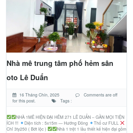
Thành Phố Cà Phê
Ecocity Premia
Liên hệ
Nhà mê trung tâm phố hẻm sân
oto Lê Duẩn
16 Tháng Chín, 2025
Comments are off
for this post.
Tags :
NHÀ 1MÊ HIỆN ĐẠI HẺM 271 LÊ DUẨN – GẦN MỌI TIỆN
ÍCH !!!
Diện tích : 5x15m — Hướng Đông
Thổ cư FULL
Chỉ 3ty250 ( Bớt lộc )
Nhà 1 trệt 1 lầu thiết kế hiện đại gồm