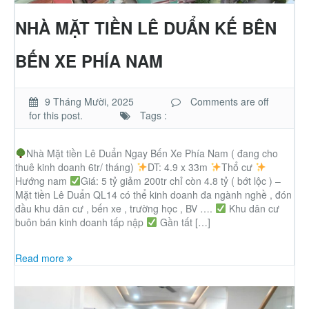
Nhà phố
NHÀ MẶT TIỀN LÊ DUẨN KẾ BÊN
Biệt thự
BẾN XE PHÍA NAM
Chung cư
9 Tháng Mười, 2025
Comments are off
for this post.
Tags :
Trang trại – Kho – Xưởng
Nhà Mặt tiền Lê Duẩn Ngay Bến Xe Phía Nam ( đang cho
thuê kinh doanh 6tr/ tháng)
Thành Phố Cà Phê
DT: 4.9 x 33m
Thổ cư
Hướng nam
Giá: 5 tỷ giảm 200tr chỉ còn 4.8 tỷ ( bớt lộc ) –
Mặt tiền Lê Duẩn QL14 có thể kinh doanh đa ngành nghề , đón
Ecocity Premia
đầu khu dân cư , bến xe , trường học , BV ….
Khu dân cư
buôn bán kinh doanh tấp nập
Gần tất […]
Loại BĐS khác
Read more
Nhà đất cho thuê