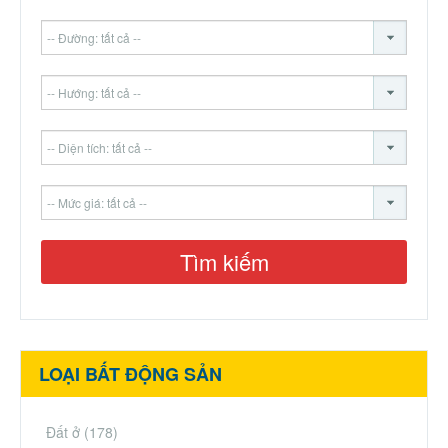
LOẠI BẤT ĐỘNG SẢN
Đất ở
(178)