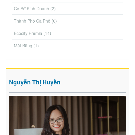
Cơ Sở Kinh Doanh
(2)
Thành Phố Cà Phê
(6)
Ecocity Premia
(14)
Mặt Bằng
(1)
Nguyễn Thị Huyền