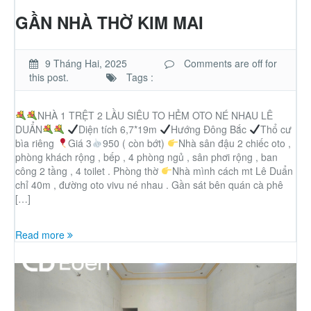
GẦN NHÀ THỜ KIM MAI
9 Tháng Hai, 2025
Comments are off for
this post.
Tags :
NHÀ 1 TRỆT 2 LẦU SIÊU TO HẺM OTO NÉ NHAU LÊ
DUẨN
Diện tích 6,7*19m
Hướng Đông Bắc
Thổ cư
bìa riêng
Giá 3
950 ( còn bớt)
Nhà sân đậu 2 chiếc oto ,
phòng khách rộng , bếp , 4 phòng ngủ , sân phơi rộng , ban
công 2 tầng , 4 toilet . Phòng thờ
Nhà mình cách mt Lê Duẩn
chỉ 40m , đường oto vivu né nhau . Gần sát bên quán cà phê
[…]
Read more