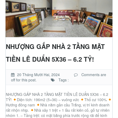
NHƯỢNG GẤP NHÀ 2 TẦNG MẶT
TIỀN LÊ DUẨN 5X36 – 6.2 TỶ!
20 Tháng Mười Hai, 2024
Comments are
off for this post.
Tags :
NHƯỢNG GẤP NHÀ 2 TẦNG MẶT TIỀN LÊ DUẨN 5X36 – 6.2
TỶ!
Diện tích: 196m2 (5×36) – vuông vức
Thổ cư 100%
Hướng đông nam
Nhà nằm gần cầu Trắng, vị trí kinh doanh
rất nhộn nhịp.
Nhà xây 1 trệt + 1 lầu rất kiên cố, gỗ tự nhiên
nhóm 1. – Tầng trệt: có mặt bằng phía trước rộng rãi để kinh