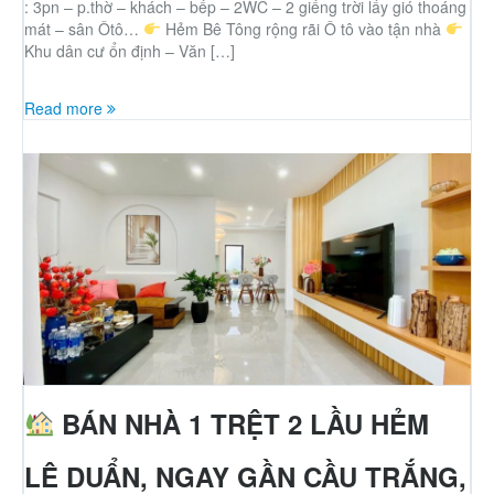
: 3pn – p.thờ – khách – bếp – 2WC – 2 giếng trời lấy gió thoáng
mát – sân Ôtô…
Hẻm Bê Tông rộng rãi Ô tô vào tận nhà
Khu dân cư ổn định – Văn […]
Read more
BÁN NHÀ 1 TRỆT 2 LẦU HẺM
LÊ DUẨN, NGAY GẦN CẦU TRẮNG,