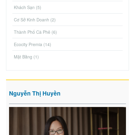
Khách Sạn
(5)
Cơ Sở Kinh Doanh
(2)
Thành Phố Cà Phê
(6)
Ecocity Premia
(14)
Mặt Bằng
(1)
Nguyễn Thị Huyền