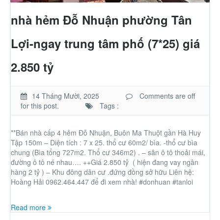
Nhà phố
nhà hẻm Đỗ Nhuận phường Tân
Biệt thự
Lợi-ngay trung tâm phố (7*25) giá
Chung cư
2.850 tỷ
Trang trại – Kho – Xưởng
14 Tháng Mười, 2025
Comments are off
for this post.
Tags :
Thành Phố Cà Phê
**Bán nhà cấp 4 hẻm Đỗ Nhuận, Buôn Ma Thuột gần Hà Huy
Tập 150m – Diện tích : 7 x 25. thổ cư 60m2/ bìa. -thổ cư bìa
Ecocity Premia
chung (Bìa tổng 727m2. Thổ cư 346m2) . – sân ô tô thoải mái,
đường ô tô né nhau…. ++Giá 2.850 tỷ ( hiện đang vay ngân
hàng 2 tỷ ) – Khu đông dân cư .đứng đồng sở hữu Liên hệ:
Loại BĐS khác
Hoàng Hải 0962.464.447 để đi xem nhà! #donhuan #tanloi
Nhà đất cho thuê
Read more