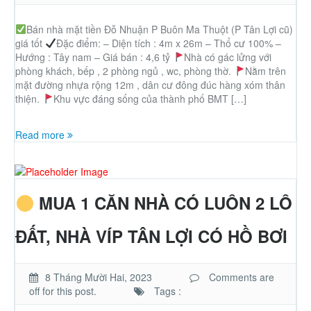
Bán nhà mặt tiền Đỗ Nhuận P Buôn Ma Thuột (P Tân Lợi cũ)
giá tốt
Đặc điểm: – Diện tích : 4m x 26m – Thổ cư 100% –
Hướng : Tây nam – Giá bán : 4,6 tỷ
Nhà có gác lửng với
phòng khách, bếp , 2 phòng ngủ , wc, phòng thờ.
Nằm trên
mặt đường nhựa rộng 12m , dân cư đông đúc hàng xóm thân
thiện.
Khu vực đáng sống của thành phố BMT […]
Read more
MUA 1 CĂN NHÀ CÓ LUÔN 2 LÔ
ĐẤT, NHÀ VÍP TÂN LỢI CÓ HỒ BƠI
8 Tháng Mười Hai, 2023
Comments are
off for this post.
Tags :