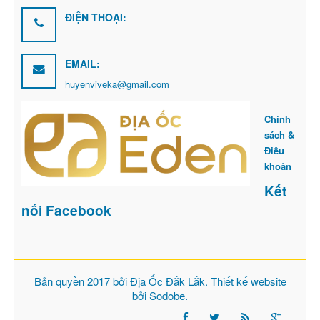
ĐIỆN THOẠI:
EMAIL:
huyenviveka@gmail.com
Chính
sách &
Điều
khoản
Kết
nối Facebook
Bản quyền 2017 bởi
Địa Ốc Đắk Lắk
. Thiết kế website
bởi
Sodobe
.