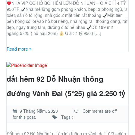
NHÀ VIP CÓ HỒ BƠI HẺM LỚN ĐỖ NHUẬN – GIÁ CHỈ 4 TỶ
950TR
Nhà mê lửng gồm phòng khách, bếp, 3 phòng ngủ, 3
tolet, sân ô tô rộng, nhà góc 2 mặt tiền rất thoáng
Mặt tiền
bên hông có lối vào hồ bơi riêng, nhà rộng rãi, thoáng đãng, rất
đẹp, ngay trung tâm, đường ô tô né nhau
DT: 199 m2 –
ngang 5×25 ( nở hậu 20m)
Giá : 4 tỷ 950 ( […]
Read more
đất hẻm 92 Đỗ Nhuận thông
đường Vành Đai (5*25) giá 2.250 tỷ
9 Tháng Năm, 2023
Comments are off
for this post.
Tags :
Đất hẻm 92 Đỗ Nhuận( p.Tân lợi) thông ra vành đai 10/3 –diện