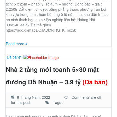
tích: 5 x 25m – pháp lý: Tc 40m – hướng: Đông bắc – giá :
2.250tr Đất diện tích đẹp, bằng phẳng thuộc phường Tân Lợi
khu vực trung tâm , hẻm bê tông ô tô né nhau, khu dân trí cao
an ninh thích hợp an cư lập nghiệp liên hệ: Hoàng Hải
0962.46.44.47 Đã thả ghim
https://goo.gl/maps/QJADb9gRQTKFmxSb
Read more
(Đã bán)">
Nhà 2 tầng mới toanh 5×30 mặt
đường Đỗ Nhuận – 3.9 tỷ
(Đã bán)
6 Tháng Năm, 2022
Comments are off
for this post.
Tags :
Nhà 2 tầng mới toanh 5×30 mặt đường Đỗ Nhuận – 3.9 tỷ –