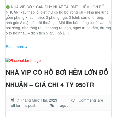
NHÀ VÍP CÓ 1 CĂN DUY NHẤT TẠI BMT , HẺM LỚN ĐỖ
NHUẬN, xây theo lối biệt thự có hồ bơi rộng rãi – Nhà mê lửng
gồm phòng khách, bếp, 3 phòng ngủ, 3 tolet, sân ô tô rộng,
nhà góc 2 mặt tiền rất thoáng – Mặt tiền bên hông có lối vào hồ
bơi riêng, nhà rộng rãi, thoáang rất đẹp, ngay trung tâm, đưừng
ô tô né nhau – diện tích 5×25 ( nở […]
Read more
NHÀ VIP CÓ HỒ BƠI HẺM LỚN ĐỖ
NHUẬN – GIÁ CHỈ 4 TỶ 950TR
7 Tháng Mười Hai, 2023
Comments are
off for this post.
Tags :