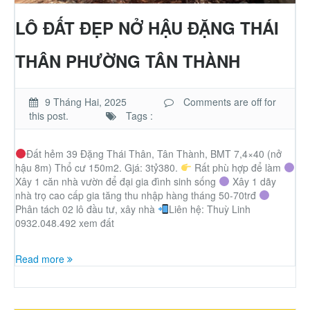
Nhà phố
LÔ ĐẤT ĐẸP NỞ HẬU ĐẶNG THÁI
Biệt thự
THÂN PHƯỜNG TÂN THÀNH
Chung cư
9 Tháng Hai, 2025
Comments are off for
this post.
Tags :
Trang trại – Kho – Xưởng
Đất hẻm 39 Đặng Thái Thân, Tân Thành, BMT 7,4×40 (nở
hậu 8m) Thổ cư 150m2. Gjá: 3tỷ380.
Thành Phố Cà Phê
Rất phù hợp để làm
Xây 1 căn nhà vườn để đại gia đình sinh sống
Xây 1 dãy
nhà trọ cao cấp gia tăng thu nhập hàng tháng 50-70trđ
Ecocity Premia
Phân tách 02 lô đầu tư, xây nhà
Liên hệ: Thuỳ Linh
0932.048.492 xem đất
Loại BĐS khác
Read more
Nhà đất cho thuê