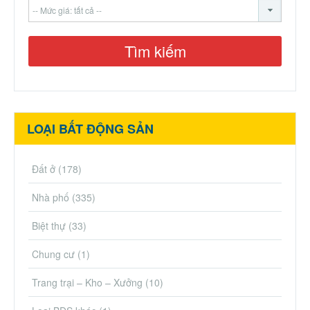
LOẠI BẤT ĐỘNG SẢN
Đất ở
(178)
Nhà phố
(335)
Biệt thự
(33)
Chung cư
(1)
Trang trại – Kho – Xưởng
(10)