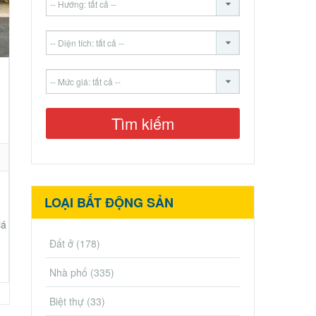
LOẠI BẤT ĐỘNG SẢN
iá
Đất ở
(178)
Nhà phố
(335)
Biệt thự
(33)