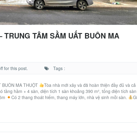
 – TRUNG TÂM SẦM UẤT BUÔN MA
 for this post.
Tags :
ẤT BUÔN MA THUỘT
Tòa nhà mới xây và đã hoàn thiện đầy đủ và cả
ó tầng hầm + 4 sàn, diện tích 1 sàn khoảng 390 m², tổng diện tích sàn
25m
Có 2 thang thoát hiểm, thang máy lớn, nhà vệ sinh mỗi sàn.
G